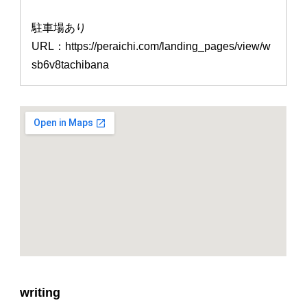
駐車場あり
URL：https://peraichi.com/landing_pages/view/w
sb6v8tachibana
writing