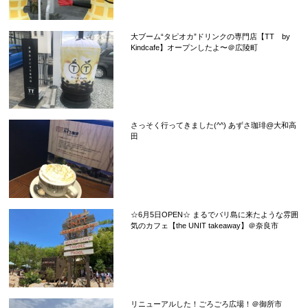
大ブーム“タピオカ”ドリンクの専門店【TT by
Kindcafe】オープンしたよ〜＠広陵町
さっそく行ってきました(^^) あずさ珈琲@大和高
田
☆6月5日OPEN☆ まるでバリ島に来たような雰囲
気のカフェ【the UNIT takeaway】＠奈良市
リニューアルした！ごろごろ広場！＠御所市