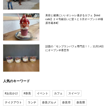
美容と健康にいいオシャレ過ぎるカフェ【kind
cafe】２４号線沿いに堂々と３月オープン☆＠橿
原市葛本町
話題の「モンブランパフェ専門店！！」11月14日
にオープン＠香芝市
人気のキーワード
#お出かけ
#奈良
イベント
カフェ
スイーツ
テイクアウト
ランチ
奈良グルメ
奈良市
奈良県