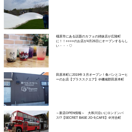
橿原市にある話題のカフェの姉妹店が広陵町
に！！○○○○のお店が4月26日にオープンするらし
い・・・♡
田原本町に2019年３月オープン！食パンとコーヒ
ーのお店【プラススクエア】＠磯城郡田原本町
～新店OPEN情報～ 大和川沿いにロンドンバ
ス!?【SECRET BASE JO-9,CAFE】＠河合町