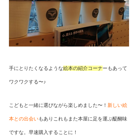
手にとりたくなるような
絵本の紹介コーナ
ーもあって
ワクワクする
〜♪
こどもと一緒に選びながら楽しめました〜！
新しい絵
本との出会い
もありこれもまた本屋に足を運ぶ醍醐味
です
な。早速購入することに！