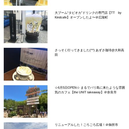
大ブーム“タピオカ”ドリンクの専門店【TT by
Kindcafe】オープンしたよ〜＠広陵町
さっそく行ってきました(^^) あずさ珈琲@大和高
田
☆6月5日OPEN☆ まるでバリ島に来たような雰囲
気のカフェ【the UNIT takeaway】＠奈良市
リニューアルした！ごろごろ広場！＠御所市