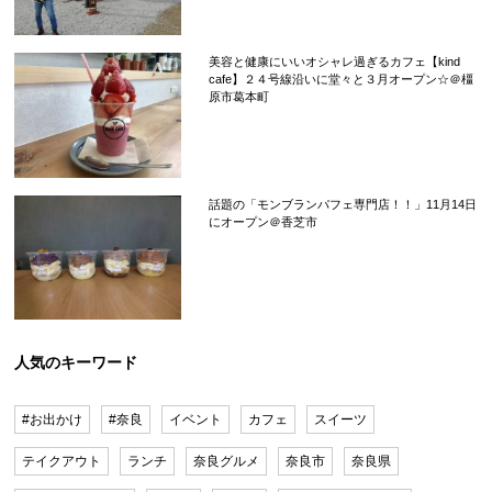
美容と健康にいいオシャレ過ぎるカフェ【kind
cafe】２４号線沿いに堂々と３月オープン☆＠橿
原市葛本町
話題の「モンブランパフェ専門店！！」11月14日
にオープン＠香芝市
人気のキーワード
#お出かけ
#奈良
イベント
カフェ
スイーツ
テイクアウト
ランチ
奈良グルメ
奈良市
奈良県