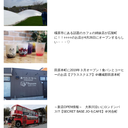
橿原市にある話題のカフェの姉妹店が広陵町
に！！○○○○のお店が4月26日にオープンするらし
い・・・♡
田原本町に2019年３月オープン！食パンとコーヒ
ーのお店【プラススクエア】＠磯城郡田原本町
～新店OPEN情報～ 大和川沿いにロンドンバ
ス!?【SECRET BASE JO-9,CAFE】＠河合町