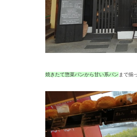
焼きたて惣菜パンから甘い系パン
まで揃