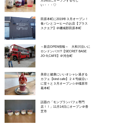
月26日にオープンするらし
い・・・♡
田原本町に2019年３月オープン！
食パンとコーヒーのお店【プラス
スクエア】＠磯城郡田原本町
～新店OPEN情報～ 大和川沿いに
ロンドンバス!?【SECRET BASE
JO-9,CAFE】＠河合町
美容と健康にいいオシャレ過ぎる
カフェ【kind cafe】２４号線沿い
に堂々と３月オープン☆＠橿原市
葛本町
話題の「モンブランパフェ専門
店！！」11月14日にオープン＠香
芝市