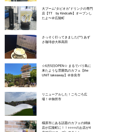
大ブーム“タピオカ”ドリンクの専門
店【TT by Kindcafe】オープンし
たよ〜＠広陵町
さっそく行ってきました(^^) あず
さ珈琲@大和高田
☆6月5日OPEN☆ まるでバリ島に
来たような雰囲気のカフェ【the
UNIT takeaway】＠奈良市
リニューアルした！ごろごろ広
場！＠御所市
橿原市にある話題のカフェの姉妹
店が広陵町に！！○○○○のお店が4