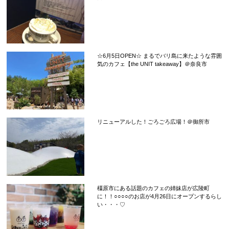
☆6月5日OPEN☆ まるでバリ島に来たような雰囲
気のカフェ【the UNIT takeaway】＠奈良市
リニューアルした！ごろごろ広場！＠御所市
橿原市にある話題のカフェの姉妹店が広陵町
に！！○○○○のお店が4月26日にオープンするらし
い・・・♡