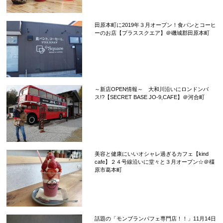
田原本町に2019年３月オープン！食パンとコーヒ
ーのお店【プラススクエア】＠磯城郡田原本町
～新店OPEN情報～ 大和川沿いにロンドンバ
ス!?【SECRET BASE JO-9,CAFE】＠河合町
美容と健康にいいオシャレ過ぎるカフェ【kind
cafe】２４号線沿いに堂々と３月オープン☆＠橿
原市葛本町
話題の「モンブランパフェ専門店！！」11月14日