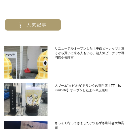
リニューアルオープンした【中西ピーナッツ】遠
くから買いに来る人もいる、超人気ピーナッツ専
門店＠天理市
大ブーム“タピオカ”ドリンクの専門店【TT by
Kindcafe】オープンしたよ〜＠広陵町
さっそく行ってきました(^^) あずさ珈琲@大和高
田