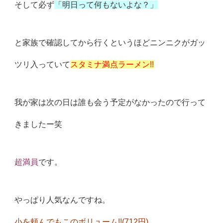
そして必ず
「明日って何もないよな？」
と家族で確認してから行くというほどニンニクがガッ
ツリ入ってい
て
スタミナ満点ラーメン!!
我が家は次の日は誰も会う予定がなかったので行って
きましたー笑
超満員
です。
やっぱり人気なんですね。
小を頼んでもこのボリューム!!(712円)