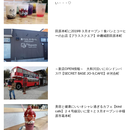
い・・・♡
田原本町に2019年３月オープン！食パンとコーヒ
ーのお店【プラススクエア】＠磯城郡田原本町
～新店OPEN情報～ 大和川沿いにロンドンバ
ス!?【SECRET BASE JO-9,CAFE】＠河合町
美容と健康にいいオシャレ過ぎるカフェ【kind
cafe】２４号線沿いに堂々と３月オープン☆＠橿
原市葛本町