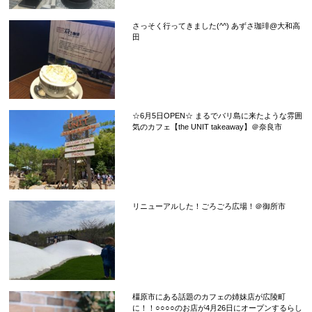
さっそく行ってきました(^^) あずさ珈琲@大和高
田
☆6月5日OPEN☆ まるでバリ島に来たような雰囲
気のカフェ【the UNIT takeaway】＠奈良市
リニューアルした！ごろごろ広場！＠御所市
橿原市にある話題のカフェの姉妹店が広陵町
に！！○○○○のお店が4月26日にオープンするらし