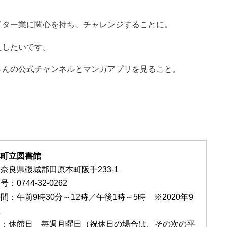
イター業に関心を持ち、
チャレンジすることに。
えしたいです。
芸人さんの公式チャンネルとマンガアプリを見る
こと。
本町立図書館
奈良県磯城郡田原本町阪手233-1
：0744-32-0262
間：午前9時30分～12時／午後1時～5時 ※2020年9
在
日：休館日 毎週月曜日（祝休日の場合は、その次の平