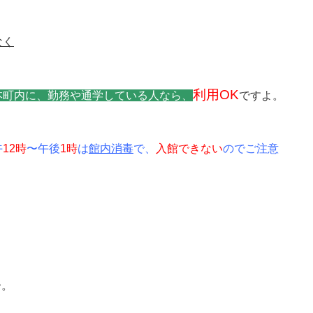
なく
利用OK
本町内に、勤務や通学している人なら、
ですよ。
午
12時
〜午後
1時
は
館内消
毒
で、
入館できない
のでご注意
ー。