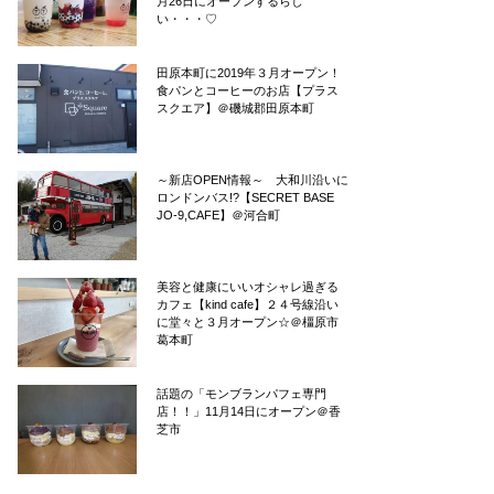
月26日にオープンするらし
い・・・♡
田原本町に2019年３月オープン！
食パンとコーヒーのお店【プラス
スクエア】＠磯城郡田原本町
～新店OPEN情報～ 大和川沿いに
ロンドンバス!?【SECRET BASE
JO-9,CAFE】＠河合町
美容と健康にいいオシャレ過ぎる
カフェ【kind cafe】２４号線沿い
に堂々と３月オープン☆＠橿原市
葛本町
話題の「モンブランパフェ専門
店！！」11月14日にオープン＠香
芝市