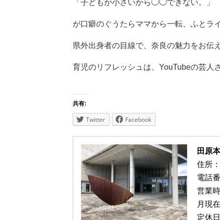
「子どもが小さいから◯◯できない。」
が口癖のぐうたらママから一転、ふとラ
県外出身者の目線で、奈良の魅力をお伝
育児のリフレッシュは、
YouTubeの
共有:
Twitter
Facebook
田原
住所：
電話番号
営業時
月現
定休