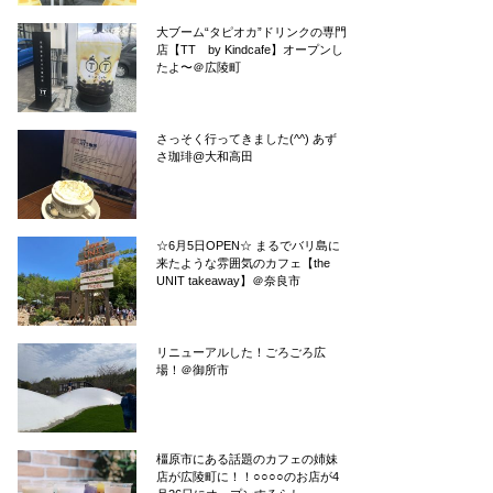
大ブーム“タピオカ”ドリンクの専門
店【TT by Kindcafe】オープンし
たよ〜＠広陵町
さっそく行ってきました(^^) あず
さ珈琲@大和高田
☆6月5日OPEN☆ まるでバリ島に
来たような雰囲気のカフェ【the
UNIT takeaway】＠奈良市
リニューアルした！ごろごろ広
場！＠御所市
橿原市にある話題のカフェの姉妹
店が広陵町に！！○○○○のお店が4