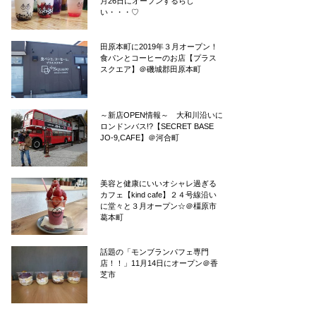
月26日にオープンするらし
い・・・♡
田原本町に2019年３月オープン！
食パンとコーヒーのお店【プラス
スクエア】＠磯城郡田原本町
～新店OPEN情報～ 大和川沿いに
ロンドンバス!?【SECRET BASE
JO-9,CAFE】＠河合町
美容と健康にいいオシャレ過ぎる
カフェ【kind cafe】２４号線沿い
に堂々と３月オープン☆＠橿原市
葛本町
話題の「モンブランパフェ専門
店！！」11月14日にオープン＠香
芝市