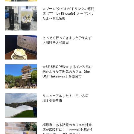
大ブーム“タピオカ”ドリンクの専門
店【TT by Kindcafe】オープンし
たよ〜＠広陵町
さっそく行ってきました(^^) あず
さ珈琲@大和高田
☆6月5日OPEN☆ まるでバリ島に
来たような雰囲気のカフェ【the
UNIT takeaway】＠奈良市
リニューアルした！ごろごろ広
場！＠御所市
橿原市にある話題のカフェの姉妹
店が広陵町に！！○○○○のお店が4