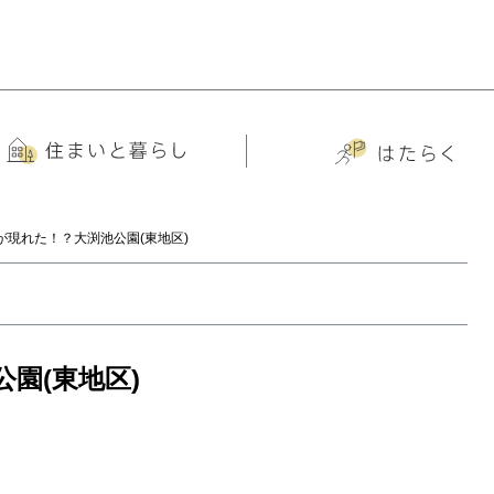
が現れた！？大渕池公園(東地区)
園(東地区)