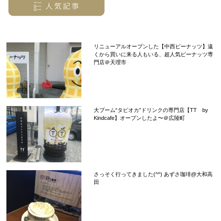
リニューアルオープンした【中西ピーナッツ】遠
くから買いに来る人もいる、超人気ピーナッツ専
門店＠天理市
大ブーム“タピオカ”ドリンクの専門店【TT by
Kindcafe】オープンしたよ〜＠広陵町
さっそく行ってきました(^^) あずさ珈琲@大和高
田