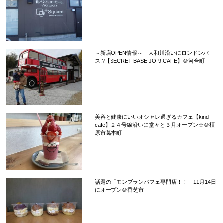
～新店OPEN情報～ 大和川沿いにロンドンバ
ス!?【SECRET BASE JO-9,CAFE】＠河合町
美容と健康にいいオシャレ過ぎるカフェ【kind
cafe】２４号線沿いに堂々と３月オープン☆＠橿
原市葛本町
話題の「モンブランパフェ専門店！！」11月14日
にオープン＠香芝市