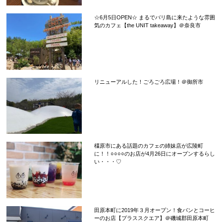
☆6月5日OPEN☆ まるでバリ島に来たような雰囲
気のカフェ【the UNIT takeaway】＠奈良市
リニューアルした！ごろごろ広場！＠御所市
橿原市にある話題のカフェの姉妹店が広陵町
に！！○○○○のお店が4月26日にオープンするらし
い・・・♡
田原本町に2019年３月オープン！食パンとコーヒ
ーのお店【プラススクエア】＠磯城郡田原本町