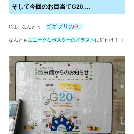
そして今回のお目当てG20….
ゴギブリの
G
Gは、なんとっ
。
なんとも
ユニークなポスターのイラスト
に釘付け！↓↓