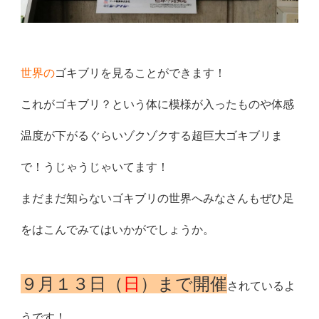
世界の
ゴキブリを見ることができます！
これがゴキブリ？
という体に模様が入ったものや体感
温度が下がるぐらいゾクゾクす
る超巨大ゴキブリま
で！うじゃうじゃいてます！
まだまだ知らないゴキブリの世界へみなさんもぜひ足
をはこんでみ
てはいかがでしょうか。
９月１３日（
日
）まで開催
されているよ
うです！