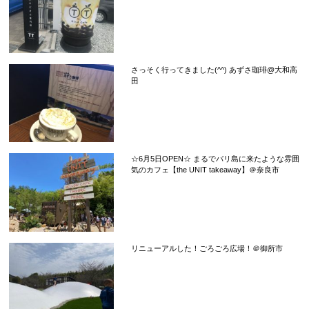
さっそく行ってきました(^^) あずさ珈琲@大和高
田
☆6月5日OPEN☆ まるでバリ島に来たような雰囲
気のカフェ【the UNIT takeaway】＠奈良市
リニューアルした！ごろごろ広場！＠御所市