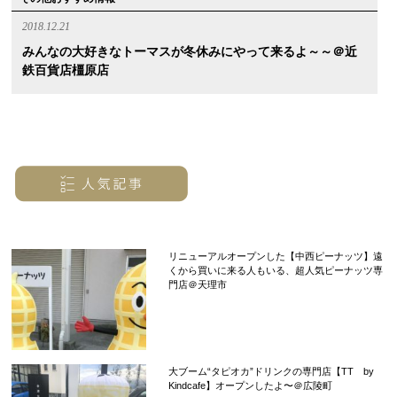
2018.12.21
みんなの大好きなトーマスが冬休みにやって来るよ～～＠近
鉄百貨店橿原店
リニューアルオープンした【中西ピーナッツ】遠
くから買いに来る人もいる、超人気ピーナッツ専
門店＠天理市
大ブーム“タピオカ”ドリンクの専門店【TT by
Kindcafe】オープンしたよ〜＠広陵町