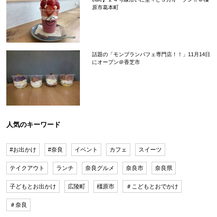
原市葛本町
話題の「モンブランパフェ専門店！！」11月14日
にオープン＠香芝市
人気のキーワード
#お出かけ
#奈良
イベント
カフェ
スイーツ
テイクアウト
ランチ
奈良グルメ
奈良市
奈良県
子どもとお出かけ
広陵町
橿原市
＃こどもとおでかけ
＃奈良