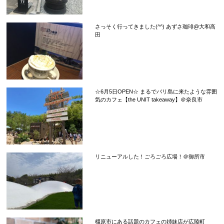
さっそく行ってきました(^^) あずさ珈琲@大和高
田
☆6月5日OPEN☆ まるでバリ島に来たような雰囲
気のカフェ【the UNIT takeaway】＠奈良市
リニューアルした！ごろごろ広場！＠御所市
橿原市にある話題のカフェの姉妹店が広陵町