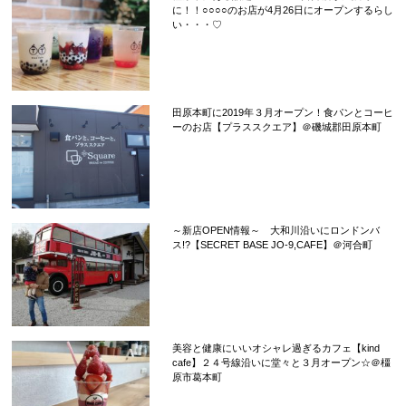
に！！○○○○のお店が4月26日にオープンするらし
い・・・♡
田原本町に2019年３月オープン！食パンとコーヒ
ーのお店【プラススクエア】＠磯城郡田原本町
～新店OPEN情報～ 大和川沿いにロンドンバ
ス!?【SECRET BASE JO-9,CAFE】＠河合町
美容と健康にいいオシャレ過ぎるカフェ【kind
cafe】２４号線沿いに堂々と３月オープン☆＠橿
原市葛本町