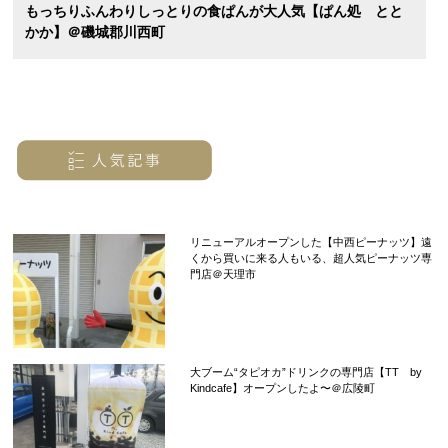
もっちりふんわりしっとりの食ぱんが大人気【ぱん処 とと
かか】＠磯城郡川西町
リニューアルオープンした【中西ピーナッツ】遠
くから買いに来る人もいる、超人気ピーナッツ専
門店＠天理市
大ブーム“タピオカ”ドリンクの専門店【TT by
Kindcafe】オープンしたよ〜＠広陵町