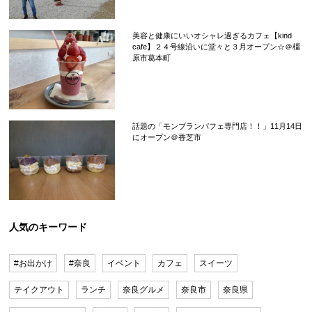
美容と健康にいいオシャレ過ぎるカフェ【kind
cafe】２４号線沿いに堂々と３月オープン☆＠橿
原市葛本町
話題の「モンブランパフェ専門店！！」11月14日
にオープン＠香芝市
人気のキーワード
#お出かけ
#奈良
イベント
カフェ
スイーツ
テイクアウト
ランチ
奈良グルメ
奈良市
奈良県