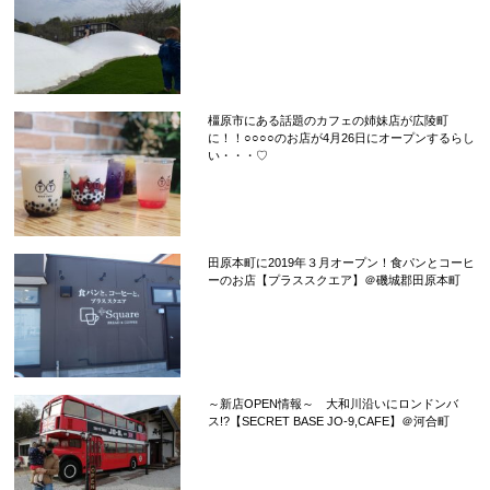
橿原市にある話題のカフェの姉妹店が広陵町
に！！○○○○のお店が4月26日にオープンするらし
い・・・♡
田原本町に2019年３月オープン！食パンとコーヒ
ーのお店【プラススクエア】＠磯城郡田原本町
～新店OPEN情報～ 大和川沿いにロンドンバ
ス!?【SECRET BASE JO-9,CAFE】＠河合町