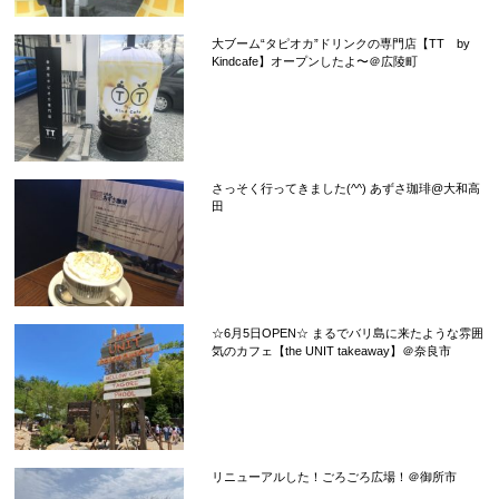
大ブーム“タピオカ”ドリンクの専門店【TT by
Kindcafe】オープンしたよ〜＠広陵町
さっそく行ってきました(^^) あずさ珈琲@大和高
田
☆6月5日OPEN☆ まるでバリ島に来たような雰囲
気のカフェ【the UNIT takeaway】＠奈良市
リニューアルした！ごろごろ広場！＠御所市