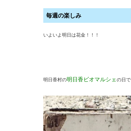
毎週の楽しみ
いよいよ明日は花金！！！
明日香ビオマルシェ
明日香村の
の日で