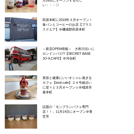
月26日にオープンするらし
い・・・♡
田原本町に2019年３月オープン！
食パンとコーヒーのお店【プラス
スクエア】＠磯城郡田原本町
～新店OPEN情報～ 大和川沿いに
ロンドンバス!?【SECRET BASE
JO-9,CAFE】＠河合町
美容と健康にいいオシャレ過ぎる
カフェ【kind cafe】２４号線沿い
に堂々と３月オープン☆＠橿原市
葛本町
話題の「モンブランパフェ専門
店！！」11月14日にオープン＠香
芝市