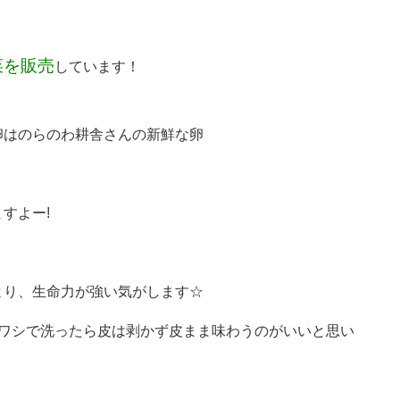
菜を販売
しています！
卵はのらのわ耕舎さんの新
鮮な卵
すよー!
より、生命力が強い気がし
ます☆
ワシで洗ったら皮は剥か
ず皮まま味わうのがいいと思い