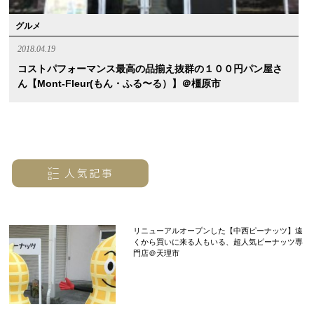
グルメ
2018.04.19
コストパフォーマンス最高の品揃え抜群の１００円パン屋さ
ん【mont-Fleur(もん・ふる〜る）】＠橿原市
リニューアルオープンした【中西ピーナッツ】遠
くから買いに来る人もいる、超人気ピーナッツ専
門店＠天理市