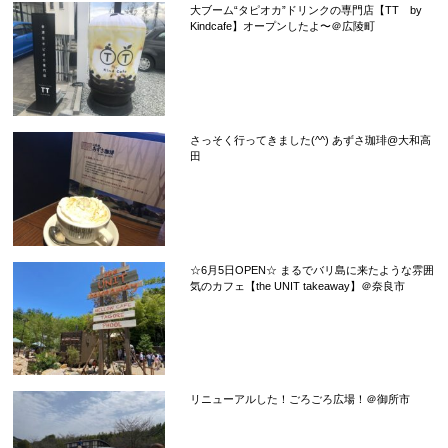
大ブーム“タピオカ”ドリンクの専門店【TT by
Kindcafe】オープンしたよ〜＠広陵町
さっそく行ってきました(^^) あずさ珈琲@大和高
田
☆6月5日OPEN☆ まるでバリ島に来たような雰囲
気のカフェ【the UNIT takeaway】＠奈良市
リニューアルした！ごろごろ広場！＠御所市