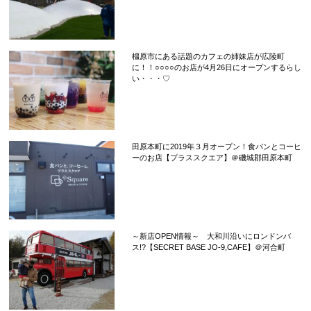
橿原市にある話題のカフェの姉妹店が広陵町
に！！○○○○のお店が4月26日にオープンするらし
い・・・♡
田原本町に2019年３月オープン！食パンとコーヒ
ーのお店【プラススクエア】＠磯城郡田原本町
～新店OPEN情報～ 大和川沿いにロンドンバ
ス!?【SECRET BASE JO-9,CAFE】＠河合町