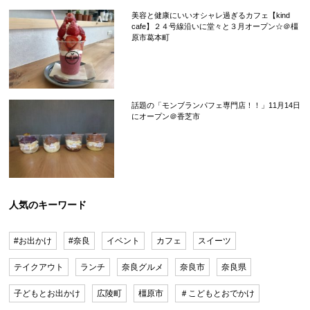
美容と健康にいいオシャレ過ぎるカフェ【kind
cafe】２４号線沿いに堂々と３月オープン☆＠橿
原市葛本町
話題の「モンブランパフェ専門店！！」11月14日
にオープン＠香芝市
人気のキーワード
#お出かけ
#奈良
イベント
カフェ
スイーツ
テイクアウト
ランチ
奈良グルメ
奈良市
奈良県
子どもとお出かけ
広陵町
橿原市
＃こどもとおでかけ