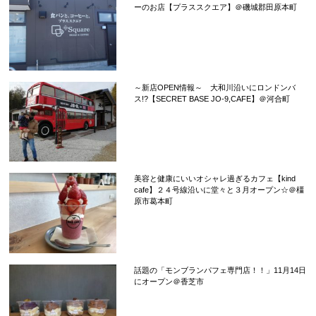
ーのお店【プラススクエア】＠磯城郡田原本町
～新店OPEN情報～ 大和川沿いにロンドンバ
ス!?【SECRET BASE JO-9,CAFE】＠河合町
美容と健康にいいオシャレ過ぎるカフェ【kind
cafe】２４号線沿いに堂々と３月オープン☆＠橿
原市葛本町
話題の「モンブランパフェ専門店！！」11月14日
にオープン＠香芝市