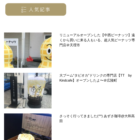
リニューアルオープンした【中西ピーナッツ】遠
くから買いに来る人もいる、超人気ピーナッツ専
門店＠天理市
大ブーム“タピオカ”ドリンクの専門店【TT by
Kindcafe】オープンしたよ〜＠広陵町
さっそく行ってきました(^^) あずさ珈琲@大和高
田