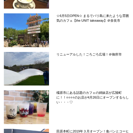
☆6月5日OPEN☆ まるでバリ島に来たような雰囲
気のカフェ【the UNIT takeaway】＠奈良市
リニューアルした！ごろごろ広場！＠御所市
橿原市にある話題のカフェの姉妹店が広陵町
に！！○○○○のお店が4月26日にオープンするらし
い・・・♡
田原本町に2019年３月オープン！食パンとコーヒ