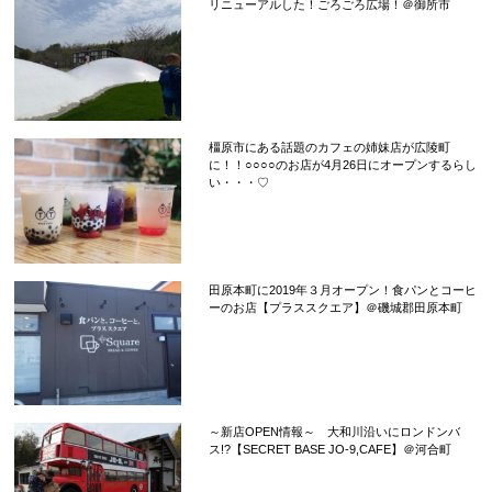
リニューアルした！ごろごろ広場！＠御所市
橿原市にある話題のカフェの姉妹店が広陵町
に！！○○○○のお店が4月26日にオープンするらし
い・・・♡
田原本町に2019年３月オープン！食パンとコーヒ
ーのお店【プラススクエア】＠磯城郡田原本町
～新店OPEN情報～ 大和川沿いにロンドンバ
ス!?【SECRET BASE JO-9,CAFE】＠河合町