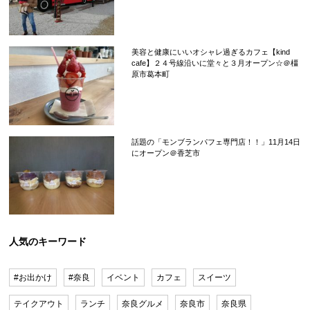
美容と健康にいいオシャレ過ぎるカフェ【kind
cafe】２４号線沿いに堂々と３月オープン☆＠橿
原市葛本町
話題の「モンブランパフェ専門店！！」11月14日
にオープン＠香芝市
人気のキーワード
#お出かけ
#奈良
イベント
カフェ
スイーツ
テイクアウト
ランチ
奈良グルメ
奈良市
奈良県