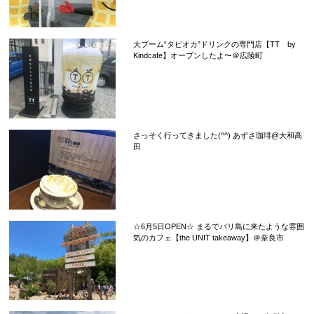
大ブーム“タピオカ”ドリンクの専門店【TT by
Kindcafe】オープンしたよ〜＠広陵町
さっそく行ってきました(^^) あずさ珈琲@大和高
田
☆6月5日OPEN☆ まるでバリ島に来たような雰囲
気のカフェ【the UNIT takeaway】＠奈良市