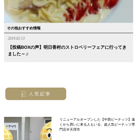
その他おすすめ情報
2019.02.13
【投稿BOXの声】明日香村のストロベリーフェアに行ってき
ました～♫
リニューアルオープンした【中西ピーナッツ】遠
くから買いに来る人もいる、超人気ピーナッツ専
門店＠天理市