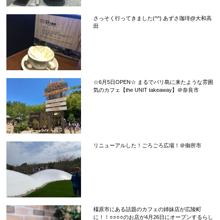
さっそく行ってきました(^^) あずさ珈琲@大和高
田
☆6月5日OPEN☆ まるでバリ島に来たような雰囲
気のカフェ【the UNIT takeaway】＠奈良市
リニューアルした！ごろごろ広場！＠御所市
橿原市にある話題のカフェの姉妹店が広陵町
に！！○○○○のお店が4月26日にオープンするらし