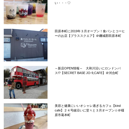
い・・・♡
田原本町に2019年３月オープン！食パンとコーヒ
ーのお店【プラススクエア】＠磯城郡田原本町
～新店OPEN情報～ 大和川沿いにロンドンバ
ス!?【SECRET BASE JO-9,CAFE】＠河合町
美容と健康にいいオシャレ過ぎるカフェ【kind
cafe】２４号線沿いに堂々と３月オープン☆＠橿
原市葛本町