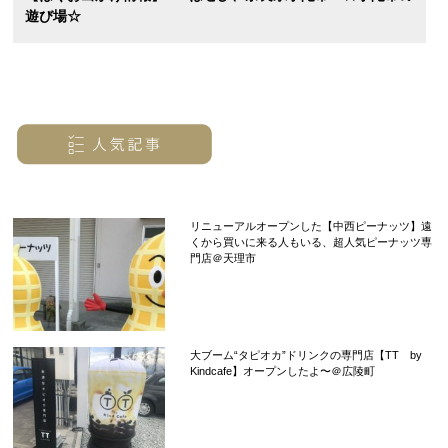
遊び場☆
リニューアルオープンした【中西ピーナッツ】遠
くから買いに来る人もいる、超人気ピーナッツ専
門店＠天理市
大ブーム“タピオカ”ドリンクの専門店【TT by
Kindcafe】オープンしたよ〜＠広陵町