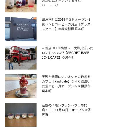
月26日にオープンするらし
い・・・♡
田原本町に2019年３月オープン！
食パンとコーヒーのお店【プラス
スクエア】＠磯城郡田原本町
～新店OPEN情報～ 大和川沿いに
ロンドンバス!?【SECRET BASE
JO-9,CAFE】＠河合町
美容と健康にいいオシャレ過ぎる
カフェ【kind cafe】２４号線沿い
に堂々と３月オープン☆＠橿原市
葛本町
話題の「モンブランパフェ専門
店！！」11月14日にオープン＠香
芝市