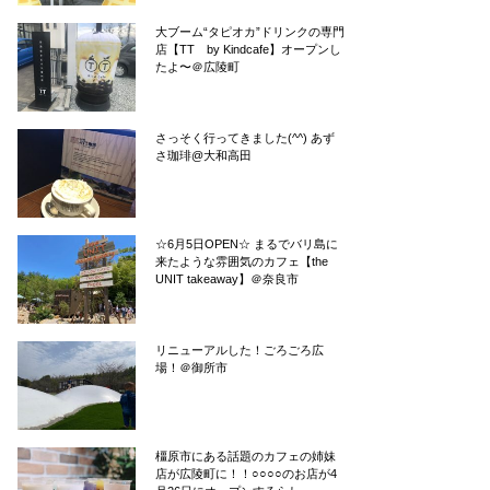
大ブーム“タピオカ”ドリンクの専門
店【TT by Kindcafe】オープンし
たよ〜＠広陵町
さっそく行ってきました(^^) あず
さ珈琲@大和高田
☆6月5日OPEN☆ まるでバリ島に
来たような雰囲気のカフェ【the
UNIT takeaway】＠奈良市
リニューアルした！ごろごろ広
場！＠御所市
橿原市にある話題のカフェの姉妹
店が広陵町に！！○○○○のお店が4