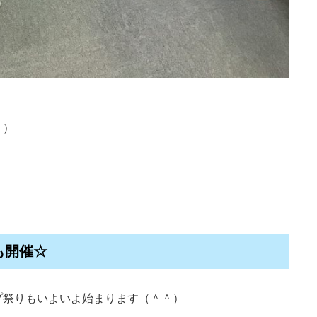
＾）
も開催☆
プ祭りもいよいよ始まります（＾＾）