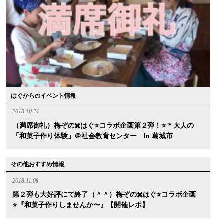
はぐからのイベント情報
2018.10.24
（満席御礼）梅ぞの✖️はぐ⭐️コラボ企画第２弾！⭐️＊大人の
「和菓子作り体験」＠社会教育センター In 葛城市
その他おすすめ情報
2018.11.08
第２弾も大好評にて終了（＾＾）梅ぞの✖️はぐ⭐️コラボ企画
⭐️『和菓子作りしませんか〜』【開催レポ】