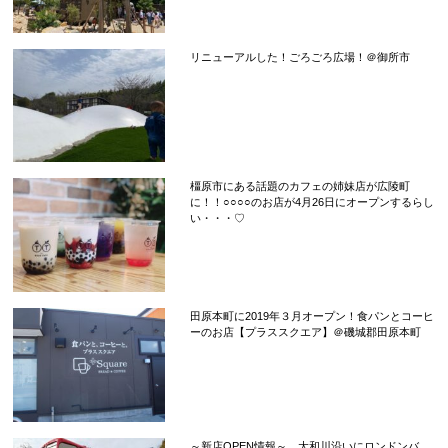
リニューアルした！ごろごろ広場！＠御所市
橿原市にある話題のカフェの姉妹店が広陵町
に！！○○○○のお店が4月26日にオープンするらし
い・・・♡
田原本町に2019年３月オープン！食パンとコーヒ
ーのお店【プラススクエア】＠磯城郡田原本町
～新店OPEN情報～ 大和川沿いにロンドンバ