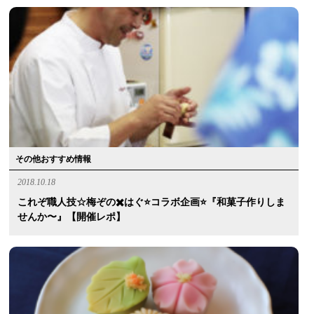
その他おすすめ情報
2018.10.18
これぞ職人技☆梅ぞの✖️はぐ⭐️コラボ企画⭐️『和菓子作りしま
せんか〜』【開催レポ】