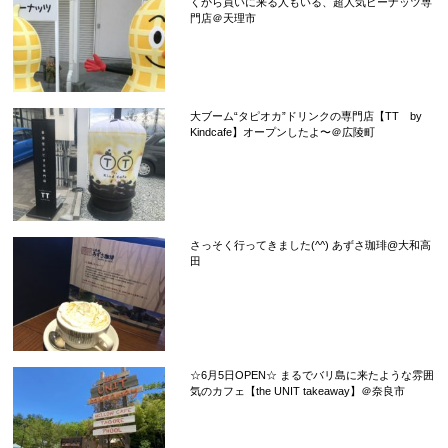
くから買いに来る人もいる、超人気ピーナッツ専
門店＠天理市
大ブーム“タピオカ”ドリンクの専門店【TT by
Kindcafe】オープンしたよ〜＠広陵町
さっそく行ってきました(^^) あずさ珈琲@大和高
田
☆6月5日OPEN☆ まるでバリ島に来たような雰囲
気のカフェ【the UNIT takeaway】＠奈良市