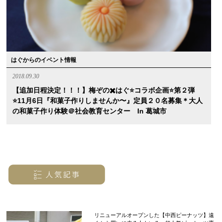
はぐからのイベント情報
2018.09.30
【追加日程決定！！！】梅ぞの✖️はぐ⭐️コラボ企画⭐️第２弾
⭐️11月6日『和菓子作りしませんか〜』定員２０名募集＊大人
の和菓子作り体験＠社会教育センター In 葛城市
リニューアルオープンした【中西ピーナッツ】遠