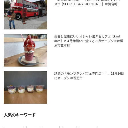
ス!?【SECRET BASE JO-9,CAFE】＠河合町
美容と健康にいいオシャレ過ぎるカフェ【kind
cafe】２４号線沿いに堂々と３月オープン☆＠橿
原市葛本町
話題の「モンブランパフェ専門店！！」11月14日
にオープン＠香芝市
人気のキーワード