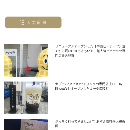
リニューアルオープンした【中西ピーナッツ】遠
くから買いに来る人もいる、超人気ピーナッツ専
門店＠天理市
大ブーム“タピオカ”ドリンクの専門店【TT by
Kindcafe】オープンしたよ〜＠広陵町
さっそく行ってきました(^^) あずさ珈琲@大和高
田