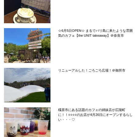
☆6月5日OPEN☆ まるでバリ島に来たような雰囲
気のカフェ【the UNIT takeaway】＠奈良市
リニューアルした！ごろごろ広場！＠御所市
橿原市にある話題のカフェの姉妹店が広陵町
に！！○○○○のお店が4月26日にオープンするらし
い・・・♡