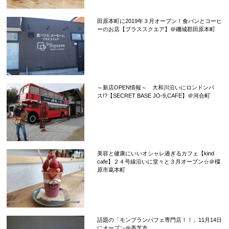
田原本町に2019年３月オープン！食パンとコーヒ
ーのお店【プラススクエア】＠磯城郡田原本町
～新店OPEN情報～ 大和川沿いにロンドンバ
ス!?【SECRET BASE JO-9,CAFE】＠河合町
美容と健康にいいオシャレ過ぎるカフェ【kind
cafe】２４号線沿いに堂々と３月オープン☆＠橿
原市葛本町
話題の「モンブランパフェ専門店！！」11月14日
にオープン＠香芝市