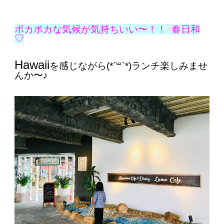
ポカポカな気候が気持ちいい〜！！
春日和
♡
Hawaii
を感じながら(*´꒳`*)ランチ楽しみませ
んか〜♪