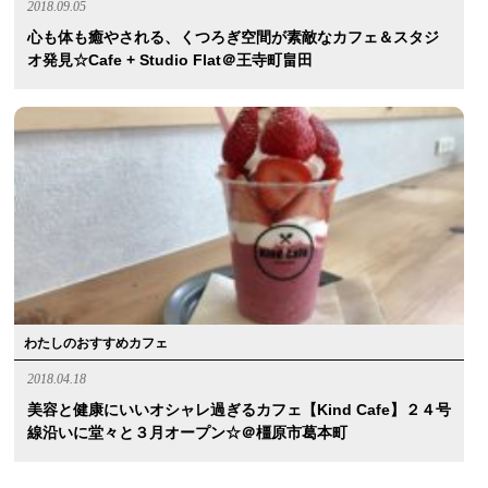
2018.09.05
心も体も癒やされる、くつろぎ空間が素敵なカフェ＆スタジ
オ発見☆cafe + Studio Flat＠王寺町畠田
わたしのおすすめカフェ
2018.04.18
美容と健康にいいオシャレ過ぎるカフェ【kind Cafe】２４号
線沿いに堂々と３月オープン☆＠橿原市葛本町