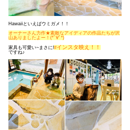
Hawaiiといえばウミガメ！！
オーナーさん力作★素敵なアイディアの作品たちが沢
山ありましたよー！(*ﾟ∀ﾟ*)
インスタ映え！！
家具も可愛い~まさに!
#
ですね♪