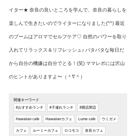
イター★ 奈良の良いところを学んで、奈良の暮らしを
楽しんで生きたいのでライターになりました(^^) 最近
のブームはアロマでセルフケア♡ 自然のパワーを取り
入れてリラックス＆リフレッシュ♪ バタバタな毎日だ
から自分の機嫌は自分でとる！(笑) ママレポには沢山
のヒントがありますよ〜（＾∇＾）
関連キーワード
#おすすめランチ
#子連れランチ
#開店閉店
Hawaiian cafe
Hawaiianカフェ
Lume cafe
ウミガメ
カフェ
ルーミーカフェ
ロコモコ
奈良カフェ