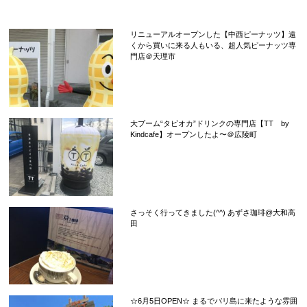
リニューアルオープンした【中西ピーナッツ】遠
くから買いに来る人もいる、超人気ピーナッツ専
門店＠天理市
大ブーム“タピオカ”ドリンクの専門店【TT by
Kindcafe】オープンしたよ〜＠広陵町
さっそく行ってきました(^^) あずさ珈琲@大和高
田
☆6月5日OPEN☆ まるでバリ島に来たような雰囲