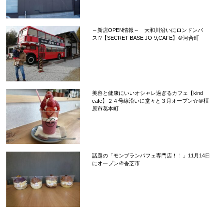
～新店OPEN情報～ 大和川沿いにロンドンバ
ス!?【SECRET BASE JO-9,CAFE】＠河合町
美容と健康にいいオシャレ過ぎるカフェ【kind
cafe】２４号線沿いに堂々と３月オープン☆＠橿
原市葛本町
話題の「モンブランパフェ専門店！！」11月14日
にオープン＠香芝市