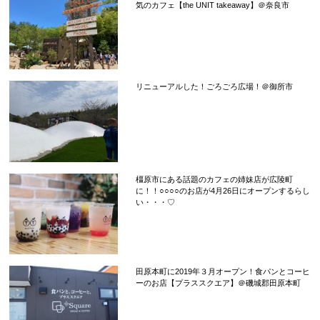
気のカフェ【the UNIT takeaway】＠奈良市
リニューアルした！ごろごろ広場！＠御所市
橿原市にある話題のカフェの姉妹店が広陵町
に！！○○○○のお店が4月26日にオープンするらし
い・・・♡
田原本町に2019年３月オープン！食パンとコーヒ
ーのお店【プラススクエア】＠磯城郡田原本町