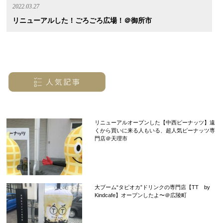
2022.03.27
リニューアルした！ごろごろ広場！＠御所市
リニューアルオープンした【中西ピーナッツ】遠
くから買いに来る人もいる、超人気ピーナッツ専
門店＠天理市
大ブーム“タピオカ”ドリンクの専門店【TT by
Kindcafe】オープンしたよ〜＠広陵町