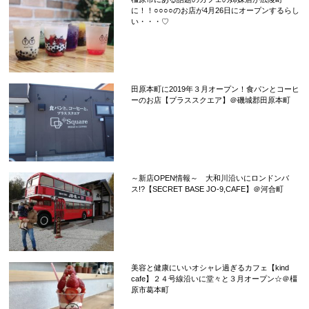
に！！○○○○のお店が4月26日にオープンするらし
い・・・♡
田原本町に2019年３月オープン！食パンとコーヒ
ーのお店【プラススクエア】＠磯城郡田原本町
～新店OPEN情報～ 大和川沿いにロンドンバ
ス!?【SECRET BASE JO-9,CAFE】＠河合町
美容と健康にいいオシャレ過ぎるカフェ【kind
cafe】２４号線沿いに堂々と３月オープン☆＠橿
原市葛本町