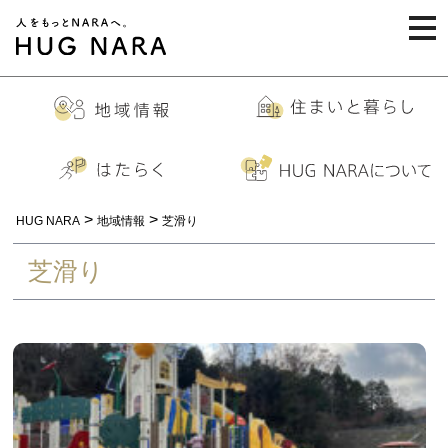
togg
navi
>
>
HUG NARA
地域情報
芝滑り
芝滑り