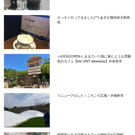
さっそく行ってきました(^^) あずさ珈琲@大和高
田
☆6月5日OPEN☆ まるでバリ島に来たような雰囲
気のカフェ【the UNIT takeaway】＠奈良市
リニューアルした！ごろごろ広場！＠御所市
橿原市にある話題のカフェの姉妹店が広陵町