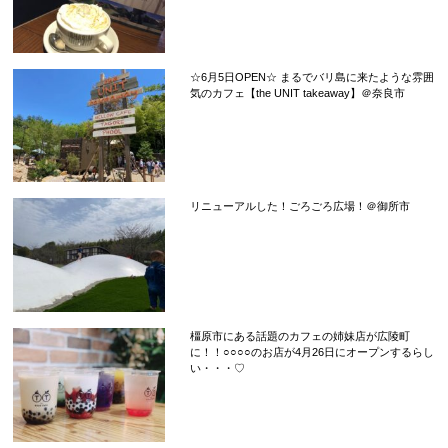
☆6月5日OPEN☆ まるでバリ島に来たような雰囲
気のカフェ【the UNIT takeaway】＠奈良市
リニューアルした！ごろごろ広場！＠御所市
橿原市にある話題のカフェの姉妹店が広陵町
に！！○○○○のお店が4月26日にオープンするらし
い・・・♡