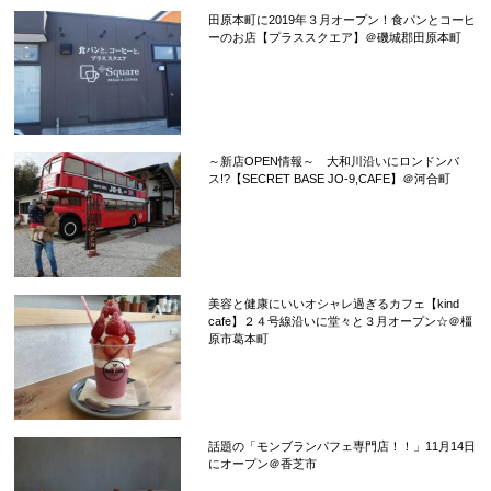
田原本町に2019年３月オープン！食パンとコーヒ
ーのお店【プラススクエア】＠磯城郡田原本町
～新店OPEN情報～ 大和川沿いにロンドンバ
ス!?【SECRET BASE JO-9,CAFE】＠河合町
美容と健康にいいオシャレ過ぎるカフェ【kind
cafe】２４号線沿いに堂々と３月オープン☆＠橿
原市葛本町
話題の「モンブランパフェ専門店！！」11月14日
にオープン＠香芝市