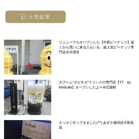
リニューアルオープンした【中西ピーナッツ】遠
くから買いに来る人もいる、超人気ピーナッツ専
門店＠天理市
大ブーム“タピオカ”ドリンクの専門店【TT by
Kindcafe】オープンしたよ〜＠広陵町
さっそく行ってきました(^^) あずさ珈琲@大和高
田