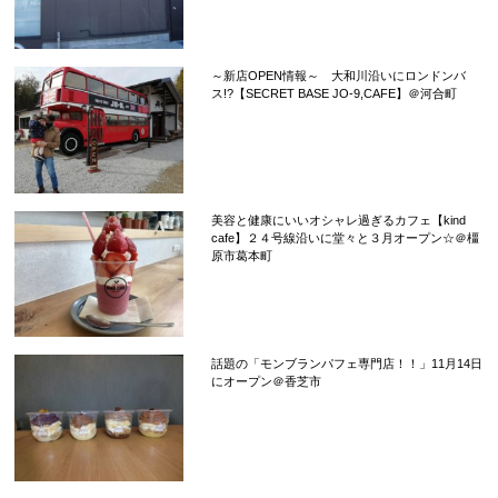
～新店OPEN情報～ 大和川沿いにロンドンバ
ス!?【SECRET BASE JO-9,CAFE】＠河合町
美容と健康にいいオシャレ過ぎるカフェ【kind
cafe】２４号線沿いに堂々と３月オープン☆＠橿
原市葛本町
話題の「モンブランパフェ専門店！！」11月14日
にオープン＠香芝市