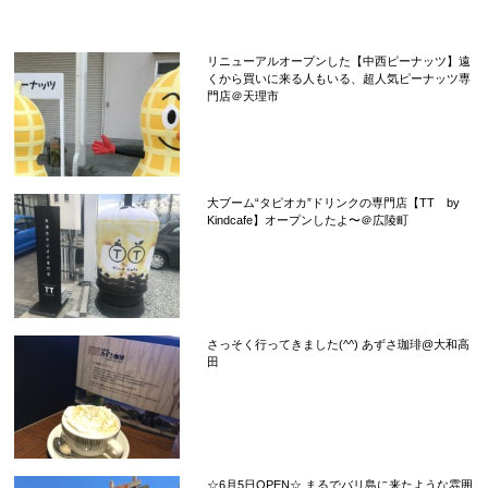
リニューアルオープンした【中西ピーナッツ】遠
くから買いに来る人もいる、超人気ピーナッツ専
門店＠天理市
大ブーム“タピオカ”ドリンクの専門店【TT by
Kindcafe】オープンしたよ〜＠広陵町
さっそく行ってきました(^^) あずさ珈琲@大和高
田
☆6月5日OPEN☆ まるでバリ島に来たような雰囲