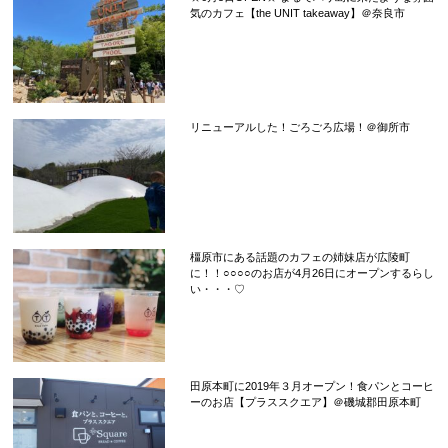
気のカフェ【the UNIT takeaway】＠奈良市
リニューアルした！ごろごろ広場！＠御所市
橿原市にある話題のカフェの姉妹店が広陵町
に！！○○○○のお店が4月26日にオープンするらし
い・・・♡
田原本町に2019年３月オープン！食パンとコーヒ
ーのお店【プラススクエア】＠磯城郡田原本町