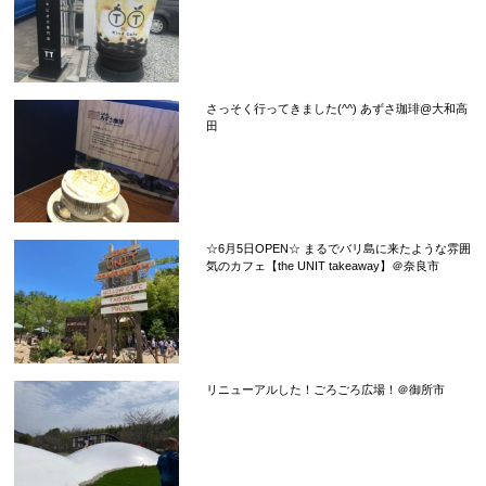
さっそく行ってきました(^^) あずさ珈琲@大和高
田
☆6月5日OPEN☆ まるでバリ島に来たような雰囲
気のカフェ【the UNIT takeaway】＠奈良市
リニューアルした！ごろごろ広場！＠御所市