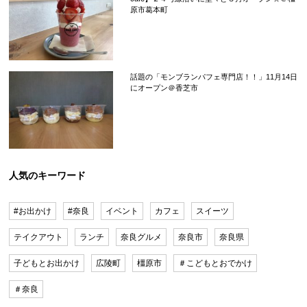
原市葛本町
話題の「モンブランパフェ専門店！！」11月14日
にオープン＠香芝市
人気のキーワード
#お出かけ
#奈良
イベント
カフェ
スイーツ
テイクアウト
ランチ
奈良グルメ
奈良市
奈良県
子どもとお出かけ
広陵町
橿原市
＃こどもとおでかけ
＃奈良