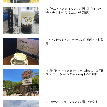
大ブーム“タピオカ”ドリンクの専門店【TT by
Kindcafe】オープンしたよ〜＠広陵町
さっそく行ってきました(^^) あずさ珈琲@大和高
田
☆6月5日OPEN☆ まるでバリ島に来たような雰囲
気のカフェ【the UNIT takeaway】＠奈良市
リニューアルした！ごろごろ広場！＠御所市