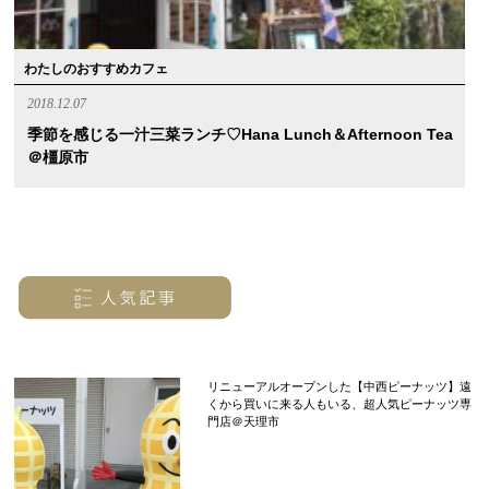
わたしのおすすめカフェ
2018.12.07
季節を感じる一汁三菜ランチ♡Hana Lunch＆Afternoon Tea
＠橿原市
リニューアルオープンした【中西ピーナッツ】遠
くから買いに来る人もいる、超人気ピーナッツ専
門店＠天理市