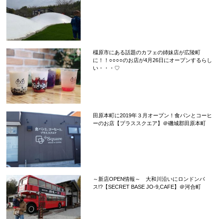
橿原市にある話題のカフェの姉妹店が広陵町
に！！○○○○のお店が4月26日にオープンするらし
い・・・♡
田原本町に2019年３月オープン！食パンとコーヒ
ーのお店【プラススクエア】＠磯城郡田原本町
～新店OPEN情報～ 大和川沿いにロンドンバ
ス!?【SECRET BASE JO-9,CAFE】＠河合町