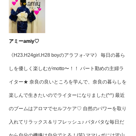
アミーamiy♡
《H23.H24girl.H28 boyのアラフォ-ママ》 毎日の暮ら
しを優しく楽しむがmotto〜！！ パート勤めの主婦ラ
イター★ 奈良の良いところを学んで、奈良の暮らしを
楽しんで生きたいのでライターになりました(^^) 最近
のブームはアロマでセルフケア♡ 自然のパワーを取り
入れてリラックス＆リフレッシュ♪ バタバタな毎日だ
から自分の機嫌は自分でとる！(笑) ママレポには沢山