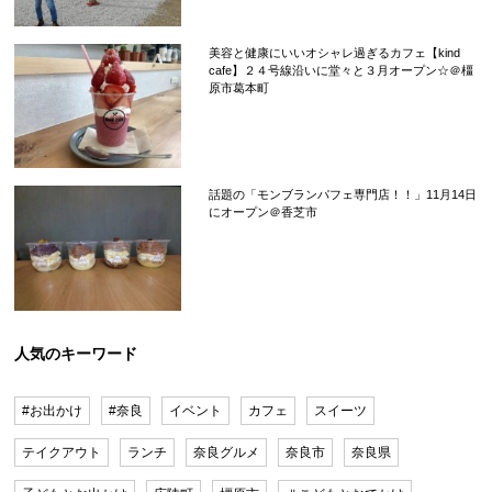
美容と健康にいいオシャレ過ぎるカフェ【kind
cafe】２４号線沿いに堂々と３月オープン☆＠橿
原市葛本町
話題の「モンブランパフェ専門店！！」11月14日
にオープン＠香芝市
人気のキーワード
#お出かけ
#奈良
イベント
カフェ
スイーツ
テイクアウト
ランチ
奈良グルメ
奈良市
奈良県