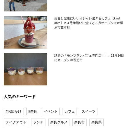
美容と健康にいいオシャレ過ぎるカフェ【kind
cafe】２４号線沿いに堂々と３月オープン☆＠橿
原市葛本町
話題の「モンブランパフェ専門店！！」11月14日
にオープン＠香芝市
人気のキーワード
#お出かけ
#奈良
イベント
カフェ
スイーツ
テイクアウト
ランチ
奈良グルメ
奈良市
奈良県