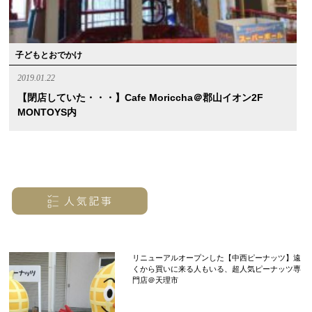
子どもとおでかけ
2019.01.22
【閉店していた・・・】cafe Moriccha＠郡山イオン2F
MONTOYS内
リニューアルオープンした【中西ピーナッツ】遠
くから買いに来る人もいる、超人気ピーナッツ専
門店＠天理市