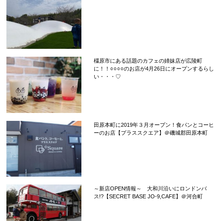
橿原市にある話題のカフェの姉妹店が広陵町
に！！○○○○のお店が4月26日にオープンするらし
い・・・♡
田原本町に2019年３月オープン！食パンとコーヒ
ーのお店【プラススクエア】＠磯城郡田原本町
～新店OPEN情報～ 大和川沿いにロンドンバ
ス!?【SECRET BASE JO-9,CAFE】＠河合町