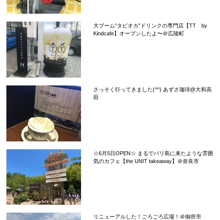
大ブーム“タピオカ”ドリンクの専門店【TT by
Kindcafe】オープンしたよ〜＠広陵町
さっそく行ってきました(^^) あずさ珈琲@大和高
田
☆6月5日OPEN☆ まるでバリ島に来たような雰囲
気のカフェ【the UNIT takeaway】＠奈良市
リニューアルした！ごろごろ広場！＠御所市