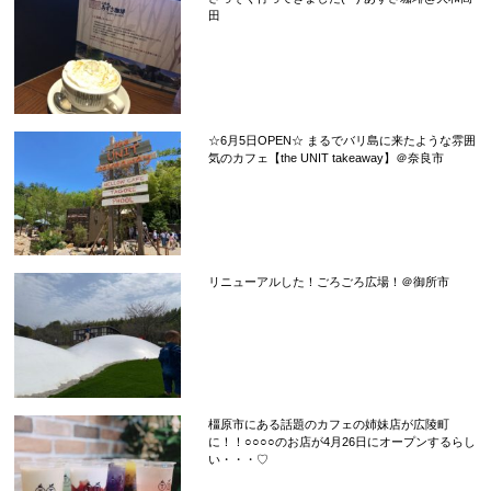
田
☆6月5日OPEN☆ まるでバリ島に来たような雰囲
気のカフェ【the UNIT takeaway】＠奈良市
リニューアルした！ごろごろ広場！＠御所市
橿原市にある話題のカフェの姉妹店が広陵町
に！！○○○○のお店が4月26日にオープンするらし
い・・・♡