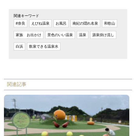
関連キーワード
#奈良
えびね温泉
お風呂
南紀の隠れ名泉
和歌山
家族 お出かけ
景色のいい温泉
温泉
源泉掛け流し
白浜
飲泉できる温泉水
関連記事