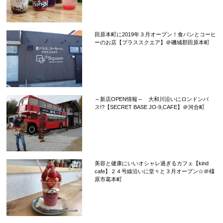
田原本町に2019年３月オープン！食パンとコーヒ
ーのお店【プラススクエア】＠磯城郡田原本町
～新店OPEN情報～ 大和川沿いにロンドンバ
ス!?【SECRET BASE JO-9,CAFE】＠河合町
美容と健康にいいオシャレ過ぎるカフェ【kind
cafe】２４号線沿いに堂々と３月オープン☆＠橿
原市葛本町