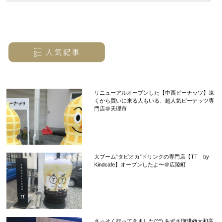
リニューアルオープンした【中西ピーナッツ】遠
くから買いに来る人もいる、超人気ピーナッツ専
門店＠天理市
大ブーム“タピオカ”ドリンクの専門店【TT by
Kindcafe】オープンしたよ〜＠広陵町
さっそく行ってきました(^^) あずさ珈琲@大和高