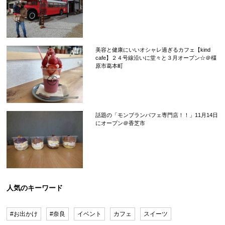
美容と健康にいいオシャレ過ぎるカフェ【kind
cafe】２４号線沿いに堂々と３月オープン☆＠橿
原市葛本町
話題の「モンブランパフェ専門店！！」11月14日
にオープン＠香芝市
人気のキーワード
#お出かけ
#奈良
イベント
カフェ
スイーツ