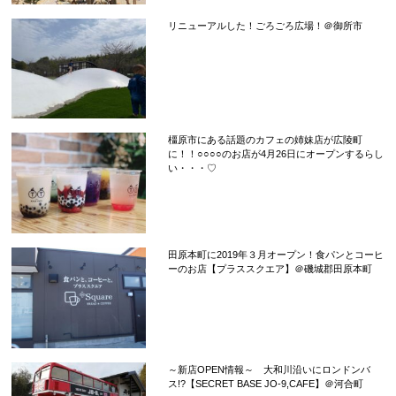
リニューアルした！ごろごろ広場！＠御所市
橿原市にある話題のカフェの姉妹店が広陵町
に！！○○○○のお店が4月26日にオープンするらし
い・・・♡
田原本町に2019年３月オープン！食パンとコーヒ
ーのお店【プラススクエア】＠磯城郡田原本町
～新店OPEN情報～ 大和川沿いにロンドンバ
ス!?【SECRET BASE JO-9,CAFE】＠河合町