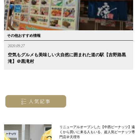
その他おすすめ情報
2020.09.27
空気もグルメも美味しい大自然に囲まれた道の駅【吉野路黒
滝】＠黒滝村
リニューアルオープンした【中西ピーナッツ】遠
くから買いに来る人もいる、超人気ピーナッツ専
門店＠天理市