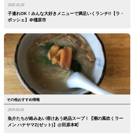
2020.10.20
子連れOK！みんな大好きメニューで満足いくランチ!!【ラ・
ポッシェ】＠橿原市
その他おすすめ情報
2019.05.01
魚介たちが絡みあい溶けあう絶品スープ！【潮の風吹くラー
メン ハナヤマZ(ゼット)】@田原本町