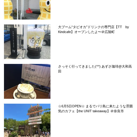
大ブーム“タピオカ”ドリンクの専門店【TT by
Kindcafe】オープンしたよ〜＠広陵町
さっそく行ってきました(^^) あずさ珈琲@大和高
田
☆6月5日OPEN☆ まるでバリ島に来たような雰囲
気のカフェ【the UNIT takeaway】＠奈良市