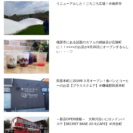
リニューアルした！ごろごろ広場！＠御所市
橿原市にある話題のカフェの姉妹店が広陵町
に！！○○○○のお店が4月26日にオープンするらし
い・・・♡
田原本町に2019年３月オープン！食パンとコーヒ
ーのお店【プラススクエア】＠磯城郡田原本町
～新店OPEN情報～ 大和川沿いにロンドンバ
ス!?【SECRET BASE JO-9,CAFE】＠河合町