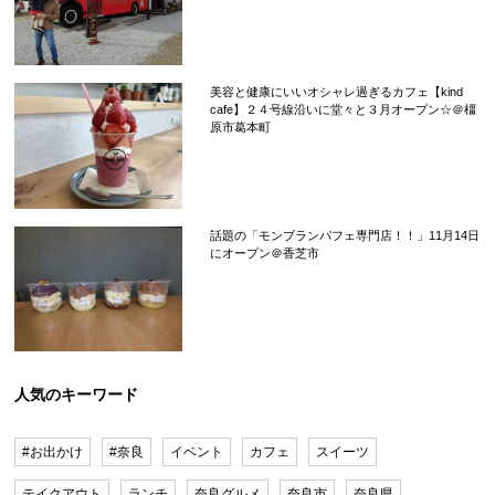
美容と健康にいいオシャレ過ぎるカフェ【kind
cafe】２４号線沿いに堂々と３月オープン☆＠橿
原市葛本町
話題の「モンブランパフェ専門店！！」11月14日
にオープン＠香芝市
人気のキーワード
#お出かけ
#奈良
イベント
カフェ
スイーツ
テイクアウト
ランチ
奈良グルメ
奈良市
奈良県