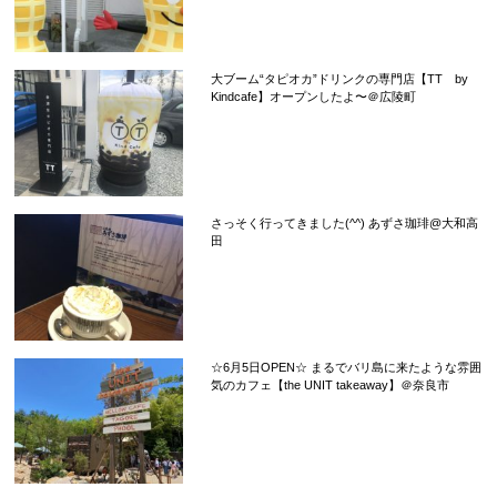
大ブーム“タピオカ”ドリンクの専門店【TT by
Kindcafe】オープンしたよ〜＠広陵町
さっそく行ってきました(^^) あずさ珈琲@大和高
田
☆6月5日OPEN☆ まるでバリ島に来たような雰囲
気のカフェ【the UNIT takeaway】＠奈良市