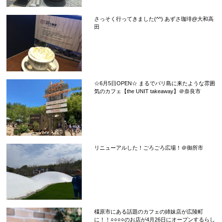
さっそく行ってきました(^^) あずさ珈琲@大和高
田
☆6月5日OPEN☆ まるでバリ島に来たような雰囲
気のカフェ【the UNIT takeaway】＠奈良市
リニューアルした！ごろごろ広場！＠御所市
橿原市にある話題のカフェの姉妹店が広陵町
に！！○○○○のお店が4月26日にオープンするらし