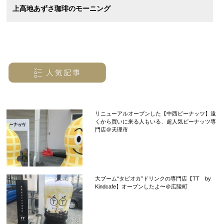
上高地あずさ珈琲のモーニング
リニューアルオープンした【中西ピーナッツ】遠
くから買いに来る人もいる、超人気ピーナッツ専
門店＠天理市
大ブーム“タピオカ”ドリンクの専門店【TT by
Kindcafe】オープンしたよ〜＠広陵町