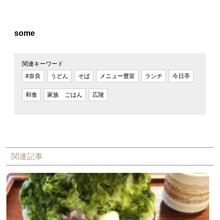
some
関連キーワード
#奈良
うどん
そば
メニュー豊富
ランチ
今日亭
和食
家族 ごはん
広陵
関連記事