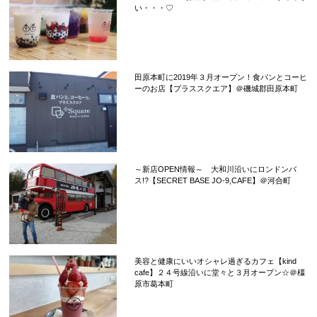
い・・・♡
田原本町に2019年３月オープン！食パンとコーヒ
ーのお店【プラススクエア】＠磯城郡田原本町
～新店OPEN情報～ 大和川沿いにロンドンバ
ス!?【SECRET BASE JO-9,CAFE】＠河合町
美容と健康にいいオシャレ過ぎるカフェ【kind
cafe】２４号線沿いに堂々と３月オープン☆＠橿
原市葛本町