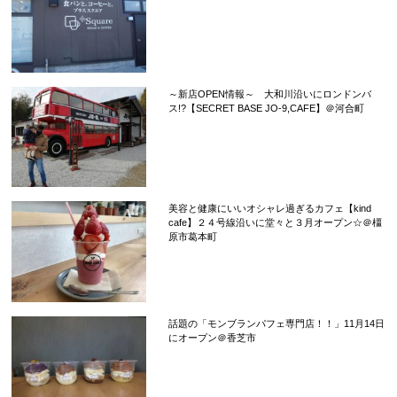
～新店OPEN情報～ 大和川沿いにロンドンバ
ス!?【SECRET BASE JO-9,CAFE】＠河合町
美容と健康にいいオシャレ過ぎるカフェ【kind
cafe】２４号線沿いに堂々と３月オープン☆＠橿
原市葛本町
話題の「モンブランパフェ専門店！！」11月14日
にオープン＠香芝市