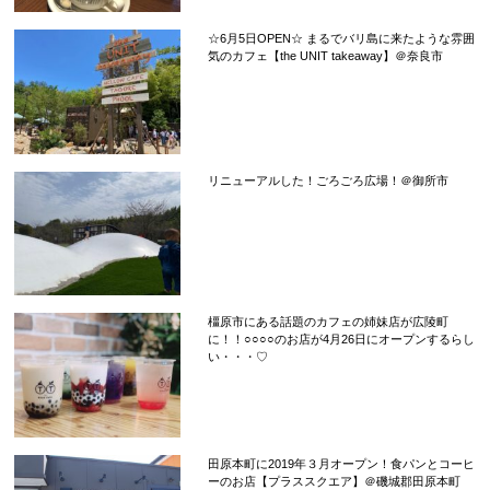
☆6月5日OPEN☆ まるでバリ島に来たような雰囲
気のカフェ【the UNIT takeaway】＠奈良市
リニューアルした！ごろごろ広場！＠御所市
橿原市にある話題のカフェの姉妹店が広陵町
に！！○○○○のお店が4月26日にオープンするらし
い・・・♡
田原本町に2019年３月オープン！食パンとコーヒ
ーのお店【プラススクエア】＠磯城郡田原本町