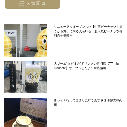
リニューアルオープンした【中西ピーナッツ】遠
くから買いに来る人もいる、超人気ピーナッツ専
門店＠天理市
大ブーム“タピオカ”ドリンクの専門店【TT by
Kindcafe】オープンしたよ〜＠広陵町
さっそく行ってきました(^^) あずさ珈琲@大和高
田