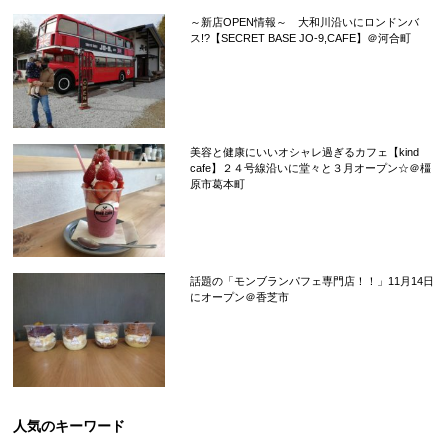
～新店OPEN情報～ 大和川沿いにロンドンバ
ス!?【SECRET BASE JO-9,CAFE】＠河合町
美容と健康にいいオシャレ過ぎるカフェ【kind
cafe】２４号線沿いに堂々と３月オープン☆＠橿
原市葛本町
話題の「モンブランパフェ専門店！！」11月14日
にオープン＠香芝市
人気のキーワード