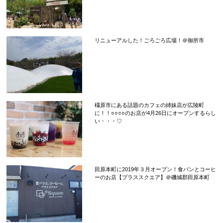
リニューアルした！ごろごろ広場！＠御所市
橿原市にある話題のカフェの姉妹店が広陵町
に！！○○○○のお店が4月26日にオープンするらし
い・・・♡
田原本町に2019年３月オープン！食パンとコーヒ
ーのお店【プラススクエア】＠磯城郡田原本町