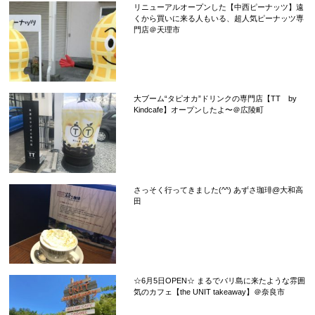
リニューアルオープンした【中西ピーナッツ】遠
くから買いに来る人もいる、超人気ピーナッツ専
門店＠天理市
大ブーム“タピオカ”ドリンクの専門店【TT by
Kindcafe】オープンしたよ〜＠広陵町
さっそく行ってきました(^^) あずさ珈琲@大和高
田
☆6月5日OPEN☆ まるでバリ島に来たような雰囲
気のカフェ【the UNIT takeaway】＠奈良市