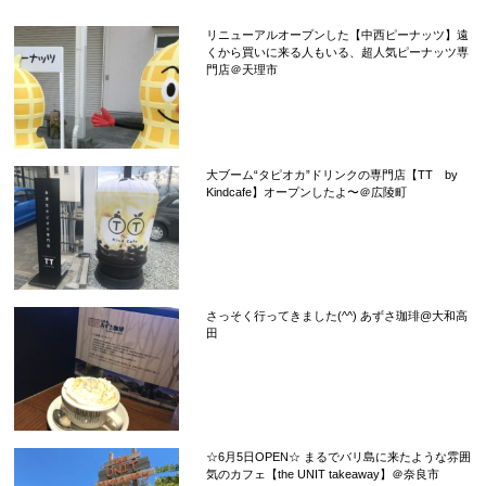
リニューアルオープンした【中西ピーナッツ】遠
くから買いに来る人もいる、超人気ピーナッツ専
門店＠天理市
大ブーム“タピオカ”ドリンクの専門店【TT by
Kindcafe】オープンしたよ〜＠広陵町
さっそく行ってきました(^^) あずさ珈琲@大和高
田
☆6月5日OPEN☆ まるでバリ島に来たような雰囲
気のカフェ【the UNIT takeaway】＠奈良市