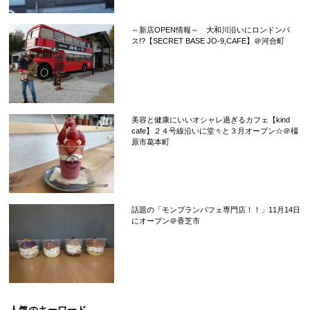
～新店OPEN情報～ 大和川沿いにロンドンバ
ス!?【SECRET BASE JO-9,CAFE】＠河合町
美容と健康にいいオシャレ過ぎるカフェ【kind
cafe】２４号線沿いに堂々と３月オープン☆＠橿
原市葛本町
話題の「モンブランパフェ専門店！！」11月14日
にオープン＠香芝市
人気のキーワード