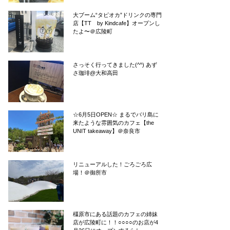
大ブーム“タピオカ”ドリンクの専門
店【TT by Kindcafe】オープンし
たよ〜＠広陵町
さっそく行ってきました(^^) あず
さ珈琲@大和高田
☆6月5日OPEN☆ まるでバリ島に
来たような雰囲気のカフェ【the
UNIT takeaway】＠奈良市
リニューアルした！ごろごろ広
場！＠御所市
橿原市にある話題のカフェの姉妹
店が広陵町に！！○○○○のお店が4