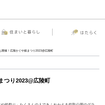
も開催！広陵かぐや姫まつり2023@広陵町
つり2023@広陵町
ぐや姫祭り」たくさんの人であふれかえる竹取公園のグラ