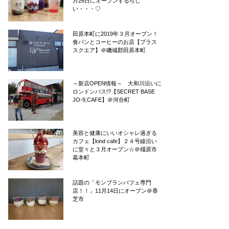
月26日にオープンするらし
い・・・♡
田原本町に2019年３月オープン！
食パンとコーヒーのお店【プラス
スクエア】＠磯城郡田原本町
～新店OPEN情報～ 大和川沿いに
ロンドンバス!?【SECRET BASE
JO-9,CAFE】＠河合町
美容と健康にいいオシャレ過ぎる
カフェ【kind cafe】２４号線沿い
に堂々と３月オープン☆＠橿原市
葛本町
話題の「モンブランパフェ専門
店！！」11月14日にオープン＠香
芝市