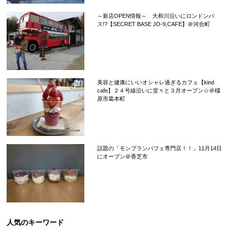
～新店OPEN情報～ 大和川沿いにロンドンバ
ス!?【SECRET BASE JO-9,CAFE】＠河合町
美容と健康にいいオシャレ過ぎるカフェ【kind
cafe】２４号線沿いに堂々と３月オープン☆＠橿
原市葛本町
話題の「モンブランパフェ専門店！！」11月14日
にオープン＠香芝市
人気のキーワード