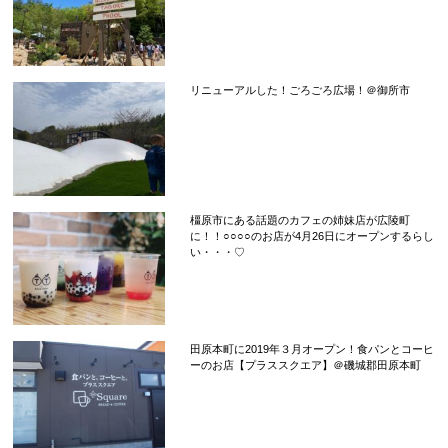
リニューアルした！ごろごろ広場！＠御所市
橿原市にある話題のカフェの姉妹店が広陵町
に！！○○○○のお店が4月26日にオープンするらし
い・・・♡
田原本町に2019年３月オープン！食パンとコーヒ
ーのお店【プラススクエア】＠磯城郡田原本町