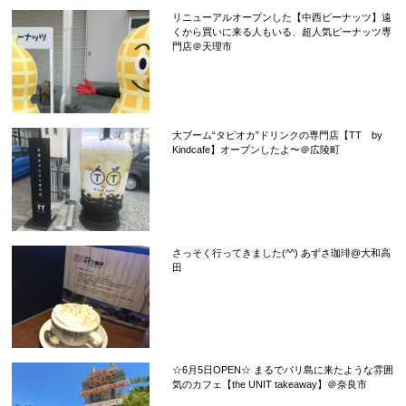
リニューアルオープンした【中西ピーナッツ】遠
くから買いに来る人もいる、超人気ピーナッツ専
門店＠天理市
大ブーム“タピオカ”ドリンクの専門店【TT by
Kindcafe】オープンしたよ〜＠広陵町
さっそく行ってきました(^^) あずさ珈琲@大和高
田
☆6月5日OPEN☆ まるでバリ島に来たような雰囲
気のカフェ【the UNIT takeaway】＠奈良市