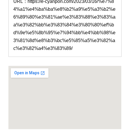
URL：https://e-cyanpon.com/2023/03/16/%e7%8
4%a1%e4%ba%ba%e8%b2%a9%e5%a3%b2%e
6%89%80%e3%81%ae%e3%83%88%e3%83%a
a%e3%82%bb%e3%83%84%e3%80%80%ef%b
d%9e%e5%8b%95%e7%94%bb%e4%bb%98%e
3%81%8d%e8%b3%bc%e5%85%a5%e3%82%a
c%e3%82%a4%e3%83%89/