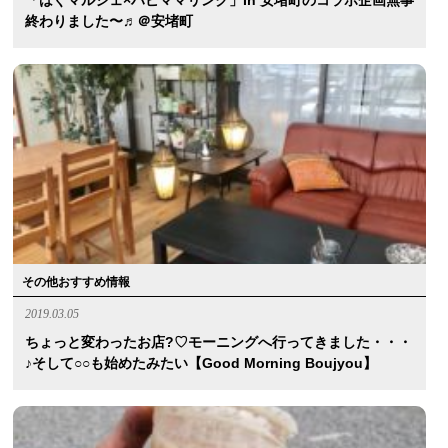
「はぐマルシェ×ハピママリンク」in 安堵町のコラボ企画無事
終わりました〜♬＠安堵町
その他おすすめ情報
2019.03.05
ちょっと変わったお店?♡モーニングへ行ってきました・・・
♪そして○○も始めたみたい【Good Morning Boujyou】