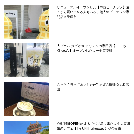
リニューアルオープンした【中西ピーナッツ】遠
くから買いに来る人もいる、超人気ピーナッツ専
門店＠天理市
大ブーム“タピオカ”ドリンクの専門店【TT by
Kindcafe】オープンしたよ〜＠広陵町
さっそく行ってきました(^^) あずさ珈琲@大和高
田
☆6月5日OPEN☆ まるでバリ島に来たような雰囲
気のカフェ【the UNIT takeaway】＠奈良市