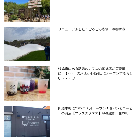
リニューアルした！ごろごろ広場！＠御所市
橿原市にある話題のカフェの姉妹店が広陵町
に！！○○○○のお店が4月26日にオープンするらし
い・・・♡
田原本町に2019年３月オープン！食パンとコーヒ
ーのお店【プラススクエア】＠磯城郡田原本町