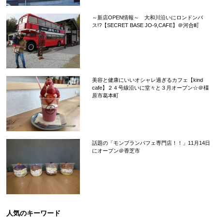
～新店OPEN情報～ 大和川沿いにロンドンバ
ス!?【SECRET BASE JO-9,CAFE】＠河合町
美容と健康にいいオシャレ過ぎるカフェ【kind
cafe】２４号線沿いに堂々と３月オープン☆＠橿
原市葛本町
話題の「モンブランパフェ専門店！！」11月14日
にオープン＠香芝市
人気のキーワード