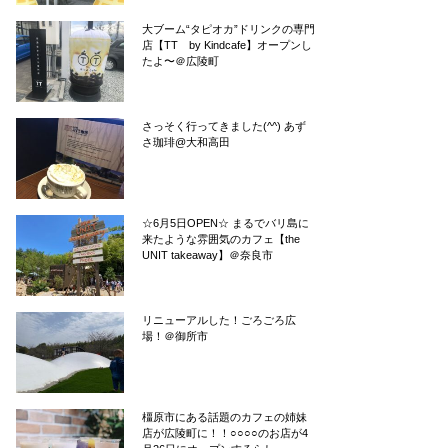
大ブーム“タピオカ”ドリンクの専門
店【TT by Kindcafe】オープンし
たよ〜＠広陵町
さっそく行ってきました(^^) あず
さ珈琲@大和高田
☆6月5日OPEN☆ まるでバリ島に
来たような雰囲気のカフェ【the
UNIT takeaway】＠奈良市
リニューアルした！ごろごろ広
場！＠御所市
橿原市にある話題のカフェの姉妹
店が広陵町に！！○○○○のお店が4