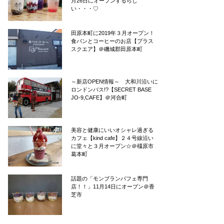
月26日にオープンするらし
い・・・♡
田原本町に2019年３月オープン！
食パンとコーヒーのお店【プラス
スクエア】＠磯城郡田原本町
～新店OPEN情報～ 大和川沿いに
ロンドンバス!?【SECRET BASE
JO-9,CAFE】＠河合町
美容と健康にいいオシャレ過ぎる
カフェ【kind cafe】２４号線沿い
に堂々と３月オープン☆＠橿原市
葛本町
話題の「モンブランパフェ専門
店！！」11月14日にオープン＠香
芝市