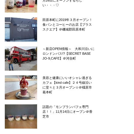
月26日にオープンするらし
い・・・♡
田原本町に2019年３月オープン！
食パンとコーヒーのお店【プラス
スクエア】＠磯城郡田原本町
～新店OPEN情報～ 大和川沿いに
ロンドンバス!?【SECRET BASE
JO-9,CAFE】＠河合町
美容と健康にいいオシャレ過ぎる
カフェ【kind cafe】２４号線沿い
に堂々と３月オープン☆＠橿原市
葛本町
話題の「モンブランパフェ専門
店！！」11月14日にオープン＠香
芝市