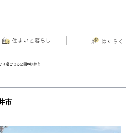
びり過ごせる公園in桜井市
井市