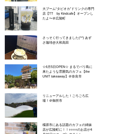
大ブーム“タピオカ”ドリンクの専門
店【TT by Kindcafe】オープンし
たよ〜＠広陵町
さっそく行ってきました(^^) あず
さ珈琲@大和高田
☆6月5日OPEN☆ まるでバリ島に
来たような雰囲気のカフェ【the
UNIT takeaway】＠奈良市
リニューアルした！ごろごろ広
場！＠御所市
橿原市にある話題のカフェの姉妹
店が広陵町に！！○○○○のお店が4