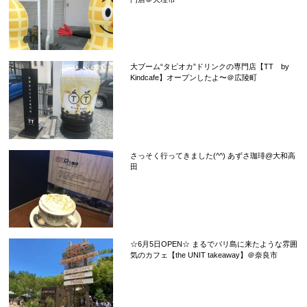
大ブーム“タピオカ”ドリンクの専門店【TT by
Kindcafe】オープンしたよ〜＠広陵町
さっそく行ってきました(^^) あずさ珈琲@大和高
田
☆6月5日OPEN☆ まるでバリ島に来たような雰囲
気のカフェ【the UNIT takeaway】＠奈良市