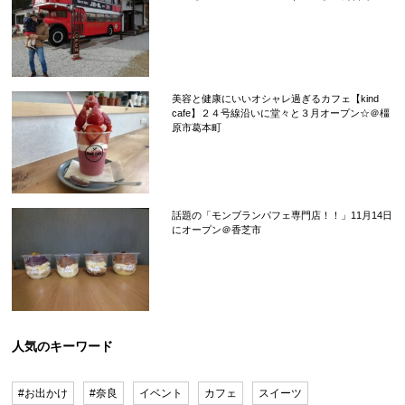
美容と健康にいいオシャレ過ぎるカフェ【kind
cafe】２４号線沿いに堂々と３月オープン☆＠橿
原市葛本町
話題の「モンブランパフェ専門店！！」11月14日
にオープン＠香芝市
人気のキーワード
#お出かけ
#奈良
イベント
カフェ
スイーツ