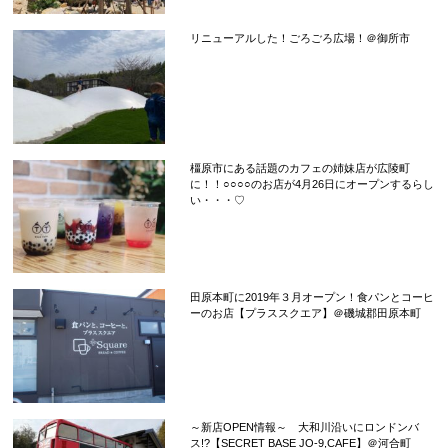
リニューアルした！ごろごろ広場！＠御所市
橿原市にある話題のカフェの姉妹店が広陵町
に！！○○○○のお店が4月26日にオープンするらし
い・・・♡
田原本町に2019年３月オープン！食パンとコーヒ
ーのお店【プラススクエア】＠磯城郡田原本町
～新店OPEN情報～ 大和川沿いにロンドンバ
ス!?【SECRET BASE JO-9,CAFE】＠河合町