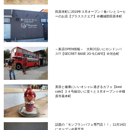
田原本町に2019年３月オープン！食パンとコーヒ
ーのお店【プラススクエア】＠磯城郡田原本町
～新店OPEN情報～ 大和川沿いにロンドンバ
ス!?【SECRET BASE JO-9,CAFE】＠河合町
美容と健康にいいオシャレ過ぎるカフェ【kind
cafe】２４号線沿いに堂々と３月オープン☆＠橿
原市葛本町
話題の「モンブランパフェ専門店！！」11月14日
にオープン＠香芝市