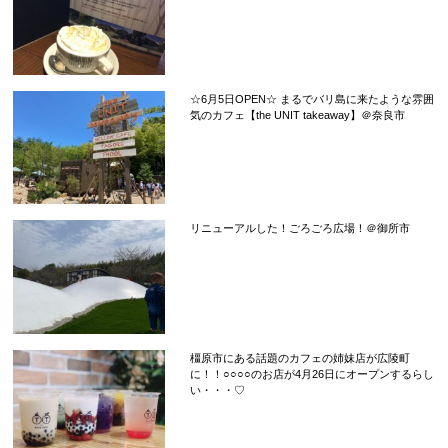
☆6月5日OPEN☆ まるでバリ島に来たような雰囲
気のカフェ【the UNIT takeaway】＠奈良市
リニューアルした！ごろごろ広場！＠御所市
橿原市にある話題のカフェの姉妹店が広陵町
に！！○○○○のお店が4月26日にオープンするらし
い・・・♡