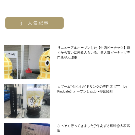
リニューアルオープンした【中西ピーナッツ】遠
くから買いに来る人もいる、超人気ピーナッツ専
門店＠天理市
大ブーム“タピオカ”ドリンクの専門店【TT by
Kindcafe】オープンしたよ〜＠広陵町
さっそく行ってきました(^^) あずさ珈琲@大和高
田