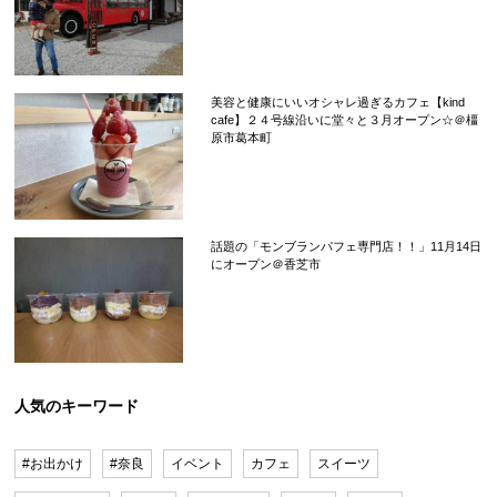
美容と健康にいいオシャレ過ぎるカフェ【kind
cafe】２４号線沿いに堂々と３月オープン☆＠橿
原市葛本町
話題の「モンブランパフェ専門店！！」11月14日
にオープン＠香芝市
人気のキーワード
#お出かけ
#奈良
イベント
カフェ
スイーツ