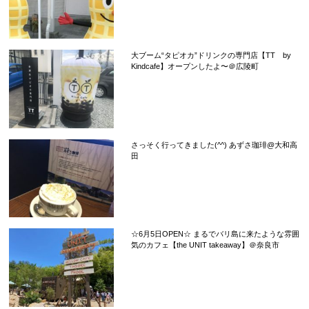
大ブーム“タピオカ”ドリンクの専門店【TT by
Kindcafe】オープンしたよ〜＠広陵町
さっそく行ってきました(^^) あずさ珈琲@大和高
田
☆6月5日OPEN☆ まるでバリ島に来たような雰囲
気のカフェ【the UNIT takeaway】＠奈良市