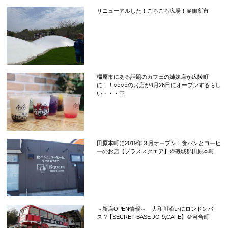
リニューアルした！ごろごろ広場！＠御所市
橿原市にある話題のカフェの姉妹店が広陵町
に！！○○○○のお店が4月26日にオープンするらし
い・・・♡
田原本町に2019年３月オープン！食パンとコーヒ
ーのお店【プラススクエア】＠磯城郡田原本町
～新店OPEN情報～ 大和川沿いにロンドンバ
ス!?【SECRET BASE JO-9,CAFE】＠河合町