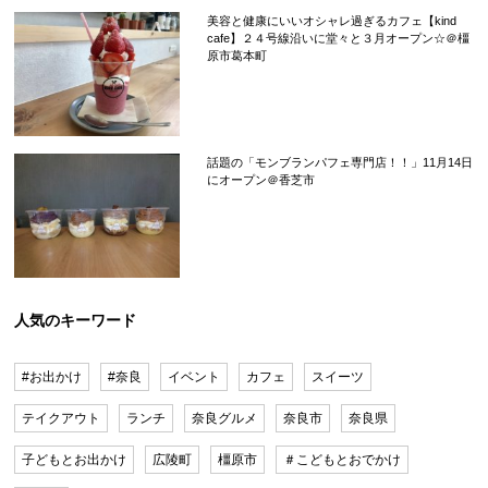
美容と健康にいいオシャレ過ぎるカフェ【kind
cafe】２４号線沿いに堂々と３月オープン☆＠橿
原市葛本町
話題の「モンブランパフェ専門店！！」11月14日
にオープン＠香芝市
人気のキーワード
#お出かけ
#奈良
イベント
カフェ
スイーツ
テイクアウト
ランチ
奈良グルメ
奈良市
奈良県
子どもとお出かけ
広陵町
橿原市
＃こどもとおでかけ