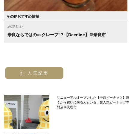
その他おすすめ情報
2020.11.17
奈良ならではの○○クレープ!？【Deerline】＠奈良市
リニューアルオープンした【中西ピーナッツ】遠
くから買いに来る人もいる、超人気ピーナッツ専
門店＠天理市