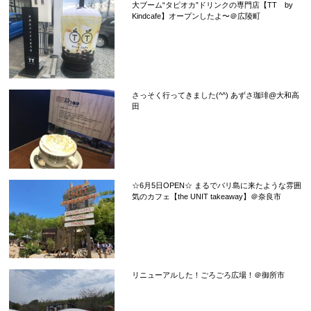
大ブーム“タピオカ”ドリンクの専門店【TT by
Kindcafe】オープンしたよ〜＠広陵町
さっそく行ってきました(^^) あずさ珈琲@大和高
田
☆6月5日OPEN☆ まるでバリ島に来たような雰囲
気のカフェ【the UNIT takeaway】＠奈良市
リニューアルした！ごろごろ広場！＠御所市