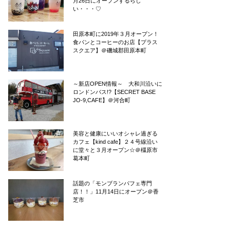
月26日にオープンするらし
い・・・♡
田原本町に2019年３月オープン！
食パンとコーヒーのお店【プラス
スクエア】＠磯城郡田原本町
～新店OPEN情報～ 大和川沿いに
ロンドンバス!?【SECRET BASE
JO-9,CAFE】＠河合町
美容と健康にいいオシャレ過ぎる
カフェ【kind cafe】２４号線沿い
に堂々と３月オープン☆＠橿原市
葛本町
話題の「モンブランパフェ専門
店！！」11月14日にオープン＠香
芝市