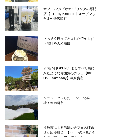
大ブーム“タピオカ”ドリンクの専門
店【TT by Kindcafe】オープンし
たよ〜＠広陵町
さっそく行ってきました(^^) あず
さ珈琲@大和高田
☆6月5日OPEN☆ まるでバリ島に
来たような雰囲気のカフェ【the
UNIT takeaway】＠奈良市
リニューアルした！ごろごろ広
場！＠御所市
橿原市にある話題のカフェの姉妹
店が広陵町に！！○○○○のお店が4