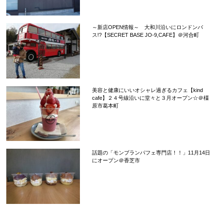
～新店OPEN情報～ 大和川沿いにロンドンバ
ス!?【SECRET BASE JO-9,CAFE】＠河合町
美容と健康にいいオシャレ過ぎるカフェ【kind
cafe】２４号線沿いに堂々と３月オープン☆＠橿
原市葛本町
話題の「モンブランパフェ専門店！！」11月14日
にオープン＠香芝市