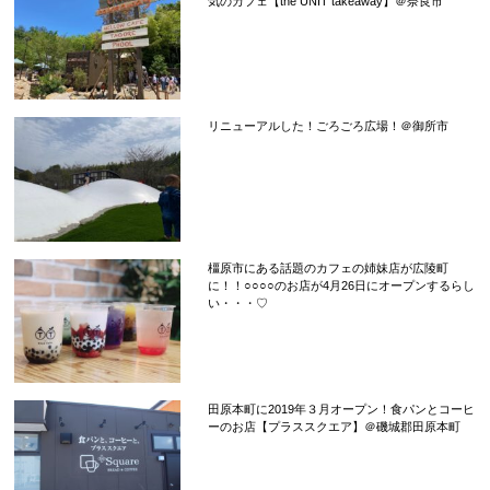
気のカフェ【the UNIT takeaway】＠奈良市
リニューアルした！ごろごろ広場！＠御所市
橿原市にある話題のカフェの姉妹店が広陵町
に！！○○○○のお店が4月26日にオープンするらし
い・・・♡
田原本町に2019年３月オープン！食パンとコーヒ
ーのお店【プラススクエア】＠磯城郡田原本町