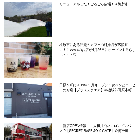
リニューアルした！ごろごろ広場！＠御所市
橿原市にある話題のカフェの姉妹店が広陵町
に！！○○○○のお店が4月26日にオープンするらし
い・・・♡
田原本町に2019年３月オープン！食パンとコーヒ
ーのお店【プラススクエア】＠磯城郡田原本町
～新店OPEN情報～ 大和川沿いにロンドンバ
ス!?【SECRET BASE JO-9,CAFE】＠河合町