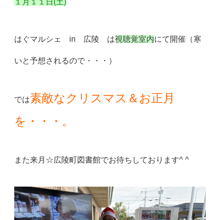
１月１１日(土)
はぐマルシェ in 広陵 は
視聴覚室内
にて開催（寒
いと予想されるので・・・）
素敵なクリスマス＆お正月
では
を・・・。
また来月☆広陵町図書館でお待ちしております^ ^