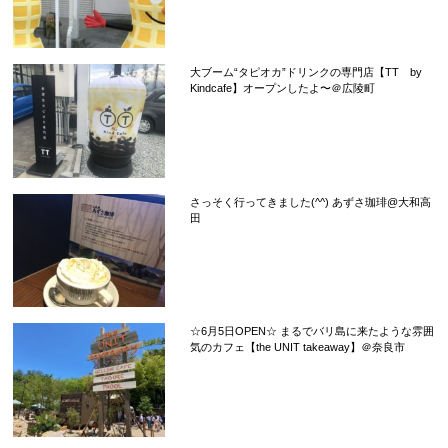
大ブーム“タピオカ”ドリンクの専門店【TT by
Kindcafe】オープンしたよ〜＠広陵町
さっそく行ってきました(^^) あずさ珈琲@大和高
田
☆6月5日OPEN☆ まるでバリ島に来たような雰囲
気のカフェ【the UNIT takeaway】＠奈良市