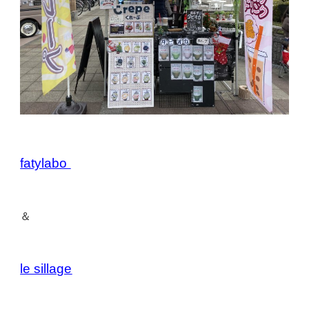
fatylabo
＆
le sillage