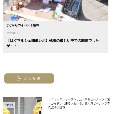
はぐからのイベント情報
2019.09.10
【はぐマルシェ開催レポ】残暑の厳しい中での開催でした
が・・・
リニューアルオープンした【中西ピーナッツ】遠
くから買いに来る人もいる、超人気ピーナッツ専
門店＠天理市