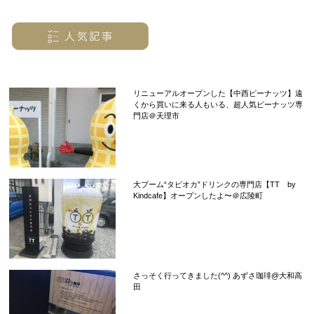
リニューアルオープンした【中西ピーナッツ】遠
くから買いに来る人もいる、超人気ピーナッツ専
門店＠天理市
大ブーム“タピオカ”ドリンクの専門店【TT by
Kindcafe】オープンしたよ〜＠広陵町
さっそく行ってきました(^^) あずさ珈琲@大和高
田