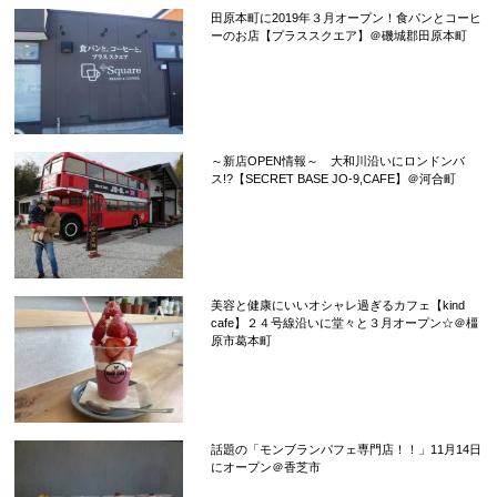
田原本町に2019年３月オープン！食パンとコーヒ
ーのお店【プラススクエア】＠磯城郡田原本町
～新店OPEN情報～ 大和川沿いにロンドンバ
ス!?【SECRET BASE JO-9,CAFE】＠河合町
美容と健康にいいオシャレ過ぎるカフェ【kind
cafe】２４号線沿いに堂々と３月オープン☆＠橿
原市葛本町
話題の「モンブランパフェ専門店！！」11月14日
にオープン＠香芝市