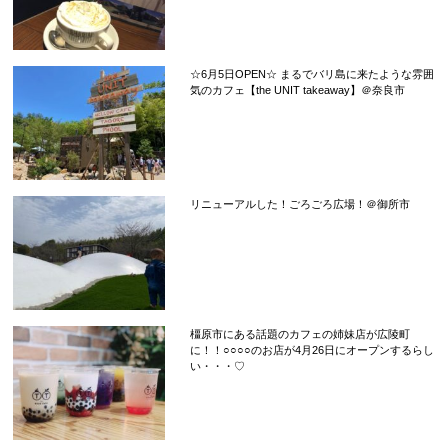
☆6月5日OPEN☆ まるでバリ島に来たような雰囲
気のカフェ【the UNIT takeaway】＠奈良市
リニューアルした！ごろごろ広場！＠御所市
橿原市にある話題のカフェの姉妹店が広陵町
に！！○○○○のお店が4月26日にオープンするらし
い・・・♡