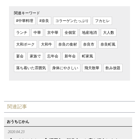
関連キーワード
#中華料理
#奈良
コラーゲンたっぷり
フカヒレ
ランチ
中華
京中華
全個室
地産地消
大人数
大和ポーク
大和牛
奈良の食材
奈良市
奈良町風
宴会
家族で
忘年会
新年会
町家風
落ち着いた雰囲気
身体にやさしい
飛天散華
飲み放題
関連記事
おうちじかん
2020.04.23