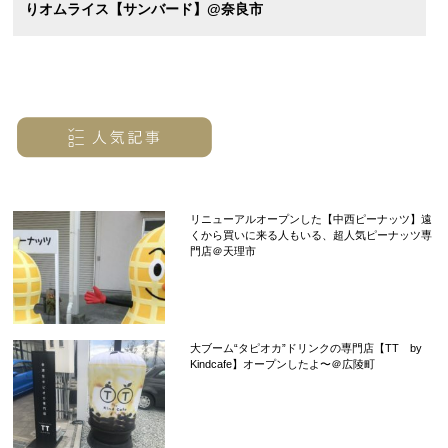
りオムライス【サンバード】@奈良市
リニューアルオープンした【中西ピーナッツ】遠
くから買いに来る人もいる、超人気ピーナッツ専
門店＠天理市
大ブーム“タピオカ”ドリンクの専門店【TT by
Kindcafe】オープンしたよ〜＠広陵町