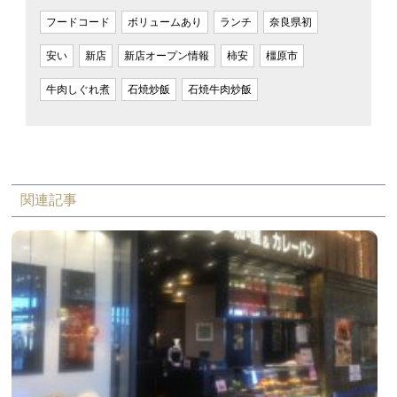
フードコード
ボリュームあり
ランチ
奈良県初
安い
新店
新店オープン情報
柿安
橿原市
牛肉しぐれ煮
石焼炒飯
石焼牛肉炒飯
関連記事