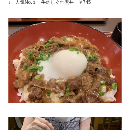
↓ 人気No.１ 牛肉しぐれ煮丼 ￥745