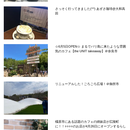
さっそく行ってきました(^^) あずさ珈琲@大和高
田
☆6月5日OPEN☆ まるでバリ島に来たような雰囲
気のカフェ【the UNIT takeaway】＠奈良市
リニューアルした！ごろごろ広場！＠御所市
橿原市にある話題のカフェの姉妹店が広陵町
に！！○○○○のお店が4月26日にオープンするらし