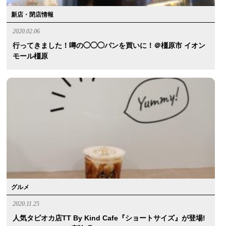
新店・閉店情報
2020.02.06
行ってきました！噂の◯◯◯パンを買いに！＠橿原市 イオン
モール橿原
グルメ
2020.11.25
人気タピオカ店TT By Kind Cafe『ショートサイズ』が登場!