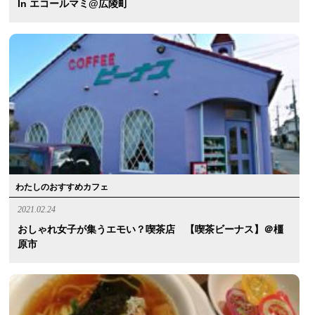
In エコールマミ@広陵町
わたしのおすすめカフェ
2021.02.24
おしゃれ女子が集うエモい？喫茶店 【喫茶ビーナス】＠橿
原市