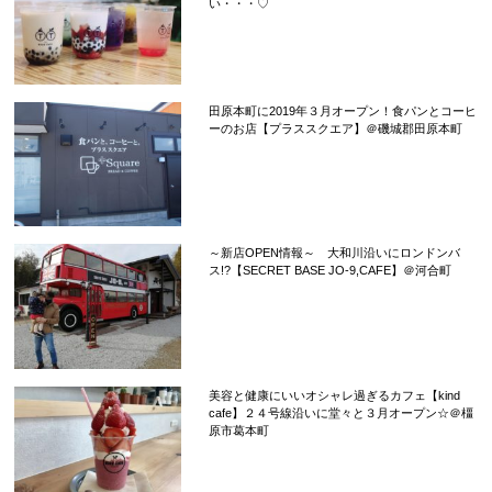
い・・・♡
田原本町に2019年３月オープン！食パンとコーヒ
ーのお店【プラススクエア】＠磯城郡田原本町
～新店OPEN情報～ 大和川沿いにロンドンバ
ス!?【SECRET BASE JO-9,CAFE】＠河合町
美容と健康にいいオシャレ過ぎるカフェ【kind
cafe】２４号線沿いに堂々と３月オープン☆＠橿
原市葛本町