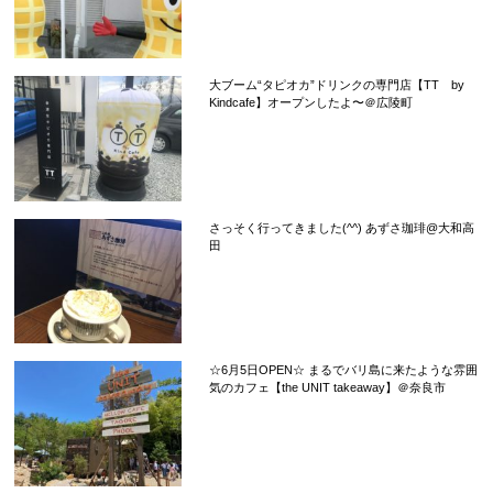
大ブーム“タピオカ”ドリンクの専門店【TT by
Kindcafe】オープンしたよ〜＠広陵町
さっそく行ってきました(^^) あずさ珈琲@大和高
田
☆6月5日OPEN☆ まるでバリ島に来たような雰囲
気のカフェ【the UNIT takeaway】＠奈良市