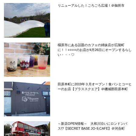
リニューアルした！ごろごろ広場！＠御所市
橿原市にある話題のカフェの姉妹店が広陵町
に！！○○○○のお店が4月26日にオープンするらし
い・・・♡
田原本町に2019年３月オープン！食パンとコーヒ
ーのお店【プラススクエア】＠磯城郡田原本町
～新店OPEN情報～ 大和川沿いにロンドンバ
ス!?【SECRET BASE JO-9,CAFE】＠河合町