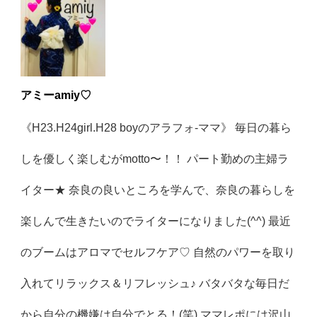
アミーamiy♡
《H23.H24girl.H28 boyのアラフォ-ママ》 毎日の暮ら
しを優しく楽しむがmotto〜！！ パート勤めの主婦ラ
イター★ 奈良の良いところを学んで、奈良の暮らしを
楽しんで生きたいのでライターになりました(^^) 最近
のブームはアロマでセルフケア♡ 自然のパワーを取り
入れてリラックス＆リフレッシュ♪ バタバタな毎日だ
から自分の機嫌は自分でとる！(笑) ママレポには沢山