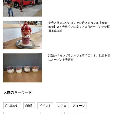
美容と健康にいいオシャレ過ぎるカフェ【kind
cafe】２４号線沿いに堂々と３月オープン☆＠橿
原市葛本町
話題の「モンブランパフェ専門店！！」11月14日
にオープン＠香芝市
人気のキーワード
#お出かけ
#奈良
イベント
カフェ
スイーツ