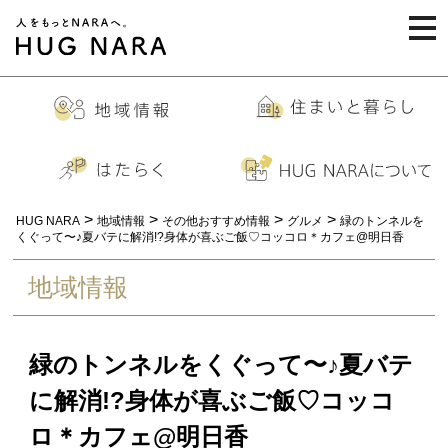
togg
navi
>
>
>
>
HUG NARA
地域情報
その他おすすめ情報
グルメ
緑のトンネルを
くぐって〜♪夏バテに解消!?身体が喜ぶご飯♡コッコロ＊カフェ@明日香
地域情報
緑のトンネルをくぐって〜♪夏バテ
に解消!?身体が喜ぶご飯♡コッコ
ロ＊カフェ@明日香