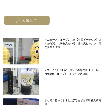
リニューアルオープンした【中西ピーナッツ】遠
くから買いに来る人もいる、超人気ピーナッツ専
門店＠天理市
大ブーム“タピオカ”ドリンクの専門店【TT by
Kindcafe】オープンしたよ〜＠広陵町
さっそく行ってきました(^^) あずさ珈琲@大和高
田