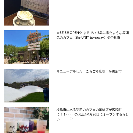
☆6月5日OPEN☆ まるでバリ島に来たような雰囲
気のカフェ【the UNIT takeaway】＠奈良市
リニューアルした！ごろごろ広場！＠御所市
橿原市にある話題のカフェの姉妹店が広陵町
に！！○○○○のお店が4月26日にオープンするらし
い・・・♡