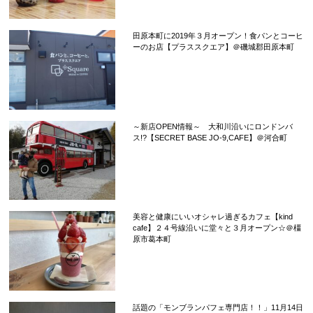
田原本町に2019年３月オープン！食パンとコーヒ
ーのお店【プラススクエア】＠磯城郡田原本町
～新店OPEN情報～ 大和川沿いにロンドンバ
ス!?【SECRET BASE JO-9,CAFE】＠河合町
美容と健康にいいオシャレ過ぎるカフェ【kind
cafe】２４号線沿いに堂々と３月オープン☆＠橿
原市葛本町
話題の「モンブランパフェ専門店！！」11月14日