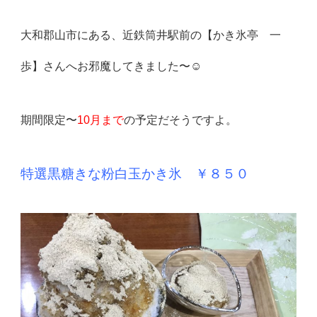
大和郡山市
にある、近鉄筒井駅前の
【かき氷亭 一
歩】
さんへお邪魔してきました〜☺️
期間限定〜
10月まで
の予定だそうですよ。
特選黒糖きな粉白玉かき氷 ￥８５０