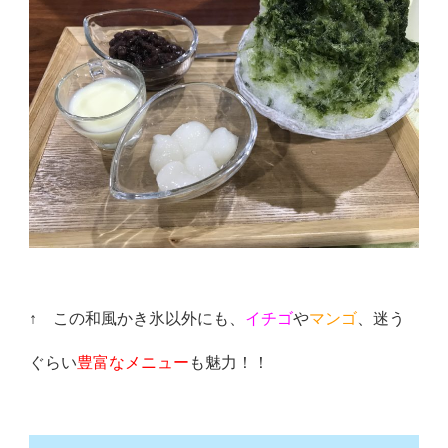
↑ この和風かき氷以外にも、
イチゴ
や
マンゴ
、迷う
ぐらい
豊富なメニュー
も魅力！！