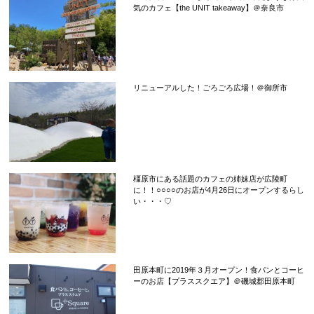
気のカフェ【the UNIT takeaway】＠奈良市
リニューアルした！ごろごろ広場！＠御所市
橿原市にある話題のカフェの姉妹店が広陵町
に！！○○○○のお店が4月26日にオープンするらし
い・・・♡
田原本町に2019年３月オープン！食パンとコーヒ
ーのお店【プラススクエア】＠磯城郡田原本町