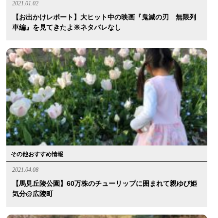
2021.01.02
【お出かけレポート】大ヒット中の映画『鬼滅の刃 無限列
車編』を見てきたよ※ネタバレなし
その他おすすめ情報
2021.04.08
【馬見丘陵公園】60万株のチューリップに囲まれて親ゆび姫
気分@広陵町