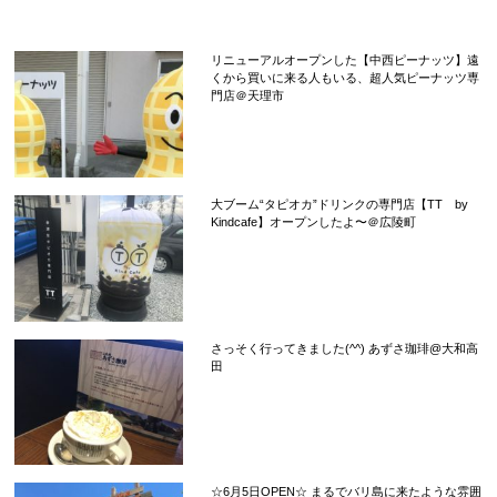
リニューアルオープンした【中西ピーナッツ】遠
くから買いに来る人もいる、超人気ピーナッツ専
門店＠天理市
大ブーム“タピオカ”ドリンクの専門店【TT by
Kindcafe】オープンしたよ〜＠広陵町
さっそく行ってきました(^^) あずさ珈琲@大和高
田
☆6月5日OPEN☆ まるでバリ島に来たような雰囲