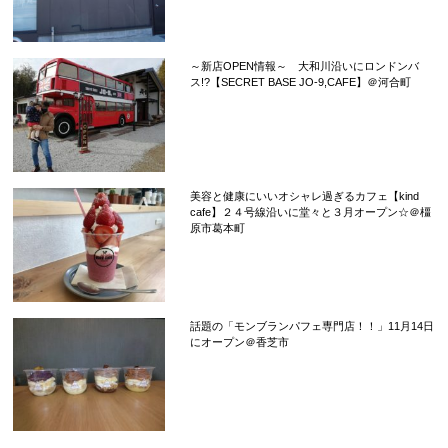
～新店OPEN情報～ 大和川沿いにロンドンバ
ス!?【SECRET BASE JO-9,CAFE】＠河合町
美容と健康にいいオシャレ過ぎるカフェ【kind
cafe】２４号線沿いに堂々と３月オープン☆＠橿
原市葛本町
話題の「モンブランパフェ専門店！！」11月14日
にオープン＠香芝市