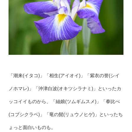
「潮来(イタコ)」「相生(アイオイ)」「紫衣の誉(シイ
ノホマレ)」「沖津白波(オキツシラナミ)」といったカ
ッコイイものから、「紬娘(ツムギムスメ)」「拳比べ
(コブシクラベ)」「竜の髭(リュウノヒゲ)」といったち
ょっと面白いものも。